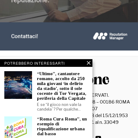
POTREBBERO INTERESSARTI
“Ultimo”, cantautore
romano, accolto da 250
mila giovani ‘in delirio
da stadio’, sotto il sole
cocente di Tor Vergata,
©
2026
- TUTTI I DIRITTI RISERVATI.
periferia della Capitale
La Discussione S.r.l. – Piazza Capranica, 78 – 00186 ROMA
E se “il gioco non vale la
C.F. e P. IVA 15045971007
candela”? Per qualche…
Registrazione Tribunale di Roma n. 3628 del 15/12/1953
“Roma Cura Roma”, un
La società editrice è iscritta al R.O.C. al n. 33049
esempio di
riqualificazione urbana
dal basso