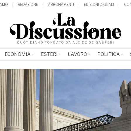
IAMO
REDAZIONE
ABBONAMENTI
EDIZIONI DIGITALI
CON
QUOTIDIANO FONDATO DA ALCIDE DE GASPERI
ECONOMIA
ESTERI
LAVORO
POLITICA