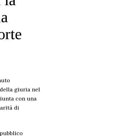
la
orte
nuto
della giuria nel
giunta con una
arità di
 pubblico