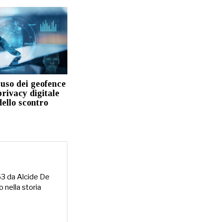
’uso dei geofence
rivacy digitale
dello scontro
953 da Alcide De
o nella storia