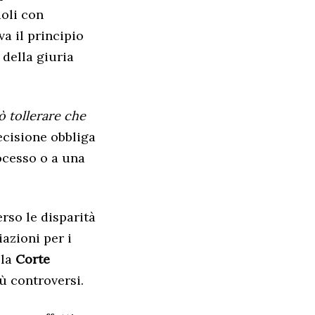
doli con
a il principio
della giuria
ò tollerare che
ecisione obbliga
ocesso o a una
rso le disparità
azioni per i
lla
Corte
ù controversi.