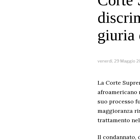
discri
giuria
venerdì, 29 Maggio 
La Corte Suprem
afroamericano n
suo processo fu
maggioranza ris
trattamento nel
Il condannato, 