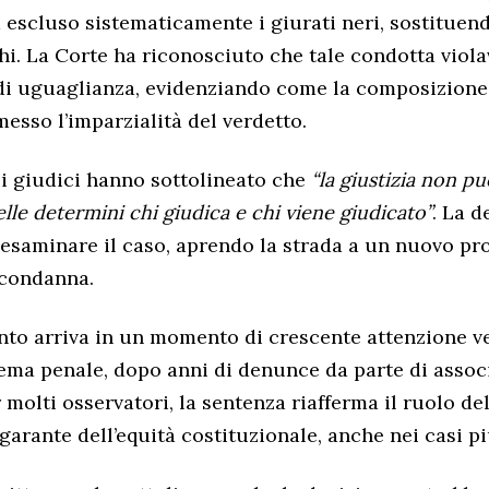
 escluso sistematicamente i giurati neri, sostituen
hi. La Corte ha riconosciuto che tale condotta violav
di uguaglianza, evidenziando come la composizione 
sso l’imparzialità del verdetto.
 i giudici hanno sottolineato che
“la giustizia non pu
pelle determini chi giudica e chi viene giudicato”
. La d
riesaminare il caso, aprendo la strada a un nuovo pr
 condanna.
to arriva in un momento di crescente attenzione ve
stema penale, dopo anni di denunce da parte di associ
Per molti osservatori, la sentenza riafferma il ruolo de
arante dell’equità costituzionale, anche nei casi pi