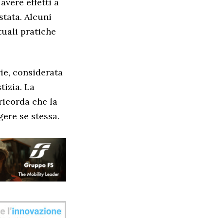
avere effetti a
stata. Alcuni
tuali pratiche
rie, considerata
tizia. La
ricorda che la
gere se stessa.