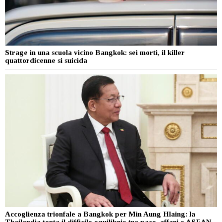
Strage in una scuola vicino Bangkok: sei morti, il killer
quattordicenne si suicida
Accoglienza trionfale a Bangkok per Min Aung Hlaing: la
Thailandia tenta il difficile equilibrio tra pace, affari e ASEAN