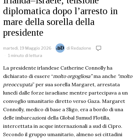
Irlanda–Israele, tensione
diplomatica dopo l’arresto in
mare della sorella della
presidente
martedì, 19 Maggio 2026
di
Redazione
1 minuto di lettura
La presidente irlandese Catherine Connolly ha
dichiarato di essere “
molto orgogliosa”
ma anche
“molto
preoccupata
” per sua sorella Margaret, arrestata
lunedì dalle forze israeliane mentre partecipava a un
convoglio umanitario diretto verso Gaza. Margaret
Connolly, medico di base a Sligo, era a bordo di una
delle imbarcazioni della Global Sumud Flotilla,
intercettata in acque internazionali a sud di Cipro.
Secondo il gruppo umanitario, almeno sei cittadini