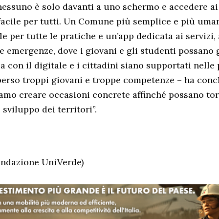
nessuno è solo davanti a uno schermo e accedere ai s
facile per tutti. Un Comune più semplice e più uma
le per tutte le pratiche e un’app dedicata ai servizi, 
le emergenze, dove i giovani e gli studenti possano 
con il digitale e i cittadini siano supportati nelle p
perso troppi giovani e troppe competenze – ha con
amo creare occasioni concrete affinché possano to
 sviluppo dei territori”.
ondazione UniVerde)