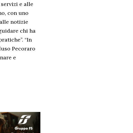
ervizi e alle
no, con uno
alle notizie
guidare chi ha
ratiche”. “In
cluso Pecoraro
rnare e