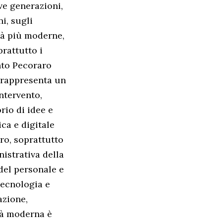
ve generazioni,
i, sugli
tà più moderne,
prattutto i
unto Pecoraro
e rappresenta un
ntervento,
rio di idee e
ica e digitale
ro, soprattutto
istrativa della
 del personale e
Tecnologia e
azione,
tà moderna è