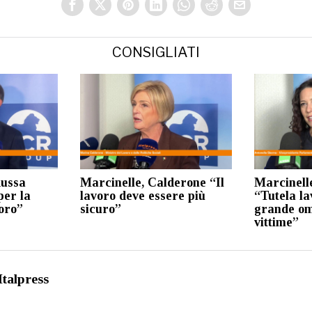
CONSIGLIATI
Russa
Marcinelle, Calderone “Il
Marcinell
per la
lavoro deve essere più
“Tutela la
voro”
sicuro”
grande om
vittime”
Italpress