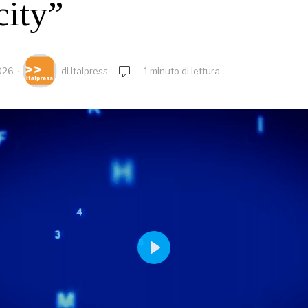
city”
026
di
Italpress
1 minuto di lettura
PLAY