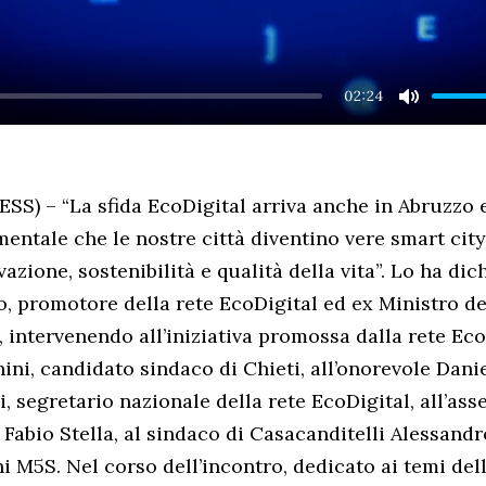
02:24
MUTE
SS) – “La sfida EcoDigital arriva anche in Abruzzo e
entale che le nostre città diventino vere smart city
zione, sostenibilità e qualità della vita”. Lo ha dic
, promotore della rete EcoDigital ed ex Ministro de
a, intervenendo all’iniziativa promossa dalla rete Ec
ini, candidato sindaco di Chieti, all’onorevole Danie
, segretario nazionale della rete EcoDigital, all’ass
i Fabio Stella, al sindaco di Casacanditelli Alessand
 M5S. Nel corso dell’incontro, dedicato ai temi del