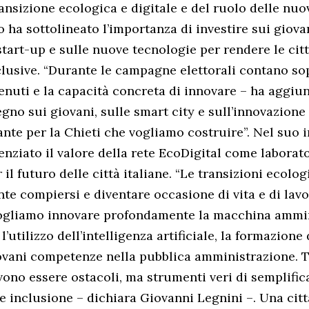
ransizione ecologica e digitale e del ruolo delle nuo
 ha sottolineato l’importanza di investire sui giovan
start-up e sulle nuove tecnologie per rendere le cit
nclusive. “Durante le campagne elettorali contano so
ttenuti e la capacità concreta di innovare – ha aggi
egno sui giovani, sulle smart city e sull’innovazion
nte per la Chieti che vogliamo costruire”. Nel suo i
enziato il valore della rete EcoDigital come laborato
l futuro delle città italiane. “Le transizioni ecolog
te compiersi e diventare occasione di vita e di lavo
Vogliamo innovare profondamente la macchina ammin
 l’utilizzo dell’intelligenza artificiale, la formazione
iovani competenze nella pubblica amministrazione. 
vono essere ostacoli, ma strumenti veri di semplific
e inclusione – dichiara Giovanni Legnini –. Una cit