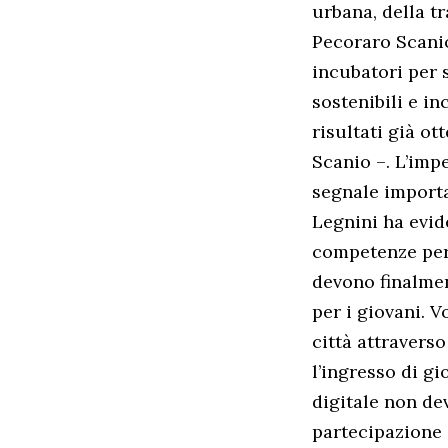
urbana, della t
Pecoraro Scanio
incubatori per 
sostenibili e i
risultati già o
Scanio –. L’imp
segnale importa
Legnini ha evid
competenze per i
devono finalmen
per i giovani. 
città attraverso
l’ingresso di g
digitale non de
partecipazione 