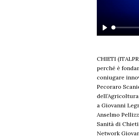
PLAY
CHIETI (ITALPRE
perché è fondam
coniugare innova
Pecoraro Scanio
dell’Agricoltur
a Giovanni Legn
Anselmo Pellizzi
Sanità di Chiet
Network Giovani