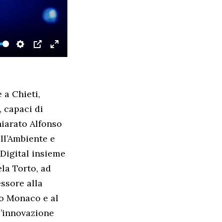
SETTINGS
PIP
ENTER
FULLSCREEN
 a Chieti,
, capaci di
hiarato Alfonso
ll’Ambiente e
oDigital insieme
la Torto, ad
essore alla
ro Monaco e al
l’innovazione