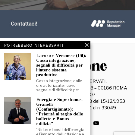
POTREBBERO INTERESSARTI
Lavoro e Veronese (Uil):
Cassa integrazione,
segnali di difficoltà per
l’intero sistema
produttivo
©
2026
- TUTTI I DIRITTI RISERVATI.
Cassa integrazione, dalle
ore autorizzate nuovo
La Discussione S.r.l. – Piazza Capranica, 78 – 00186 ROMA
segnale di difficoltà per…
C.F. e P. IVA 15045971007
Energia e Superbonus.
Registrazione Tribunale di Roma n. 3628 del 15/12/1953
Granelli
La società editrice è iscritta al R.O.C. al n. 33049
(Confartigianato):
“Priorità al taglio delle
bollette e Bonus
edilizia”
“Ridurre i costi dell’energia
e l’impatto dell’inflazione e