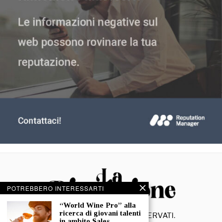
POTREBBERO INTERESSARTI
“World Wine Pro” alla
ricerca di giovani talenti
©
2026
- TUTTI I DIRITTI RISERVATI.
in ambito Sales