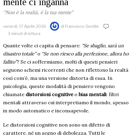
mente ci inganna
"Non è la realtà, è la tua mente"
venerdì, 17 Aprile 2026
di
Francesco Gentile
3 minuti di lettura
Quante volte ci capita di pensare:
“Se sbaglio, sarà un
disastro totale”
o
“Se non riesco alla perfezione, allora ho
fallito”
? Se ci soffermiamo, molti di questi pensieri
seguono schemi ricorrenti che non riflettono la realtà
così com’è, ma una versione distorta di essa. In
psicologia, queste modalità di pensiero vengono
chiamate
distorsioni cognitive
o
bias mentali
: filtri
mentali attraverso cui interpretiamo il mondo, spesso
in modo automatico e inconsapevole.
Le distorsioni cognitive non sono un difetto di
carattere, né un segno di debolezza. Tutti le