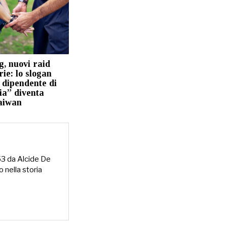
, nuovi raid
rie: lo slogan
 dipendente di
ia” diventa
Taiwan
953 da Alcide De
o nella storia