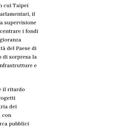
n cui Taipei
arlamentari, il
la supervisione
centrare i fondi
ggioranza
tà del Paese di
o di sorpresa la
infrastrutture e
il ritardo
rogetti
tria dei
a con
rca pubblici