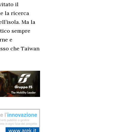
itato il
 la ricerca
ll’isola. Ma la
itico sempre
rne e
usso che Taiwan