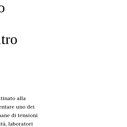
o
ntro
tinato alla
lentare uno dei
mane di tensioni
tà, laboratori