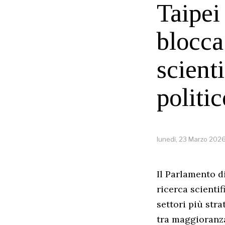
Taipei 
blocca 
scient
politic
lunedì, 23 Marzo 202
Il Parlamento d
ricerca scientif
settori più stra
tra maggioranza