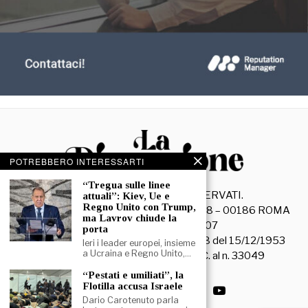
POTREBBERO INTERESSARTI
“Tregua sulle linee
©
2026
- TUTTI I DIRITTI RISERVATI.
attuali”: Kiev, Ue e
Regno Unito con Trump,
La Discussione S.r.l. – Piazza Capranica, 78 – 00186 ROMA
ma Lavrov chiude la
C.F. e P. IVA 15045971007
porta
Registrazione Tribunale di Roma n. 3628 del 15/12/1953
Ieri i leader europei, insieme
a Ucraina e Regno Unito,…
La società editrice è iscritta al R.O.C. al n. 33049
“Pestati e umiliati”, la
Flotilla accusa Israele
Dario Carotenuto parla