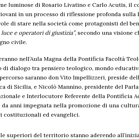
e luminose di Rosario Livatino e Carlo Acutis, il c
ovani in un processo di riflessione profonda sulla l
ole di stare nella società come protagonisti del b
a luce e operatori di giustizia”
, secondo una visione c
no civile.
geranno nell’Aula Magna della Pontificia Facoltà Teolo
 di dialogo tra pensiero teologico, mondo educativo
 percorso saranno don Vito Impellizzeri, preside dell
ca di Sicilia, e Nicolò Mannino, presidente del Parl
azionale e Interlocutore Referente della Pontificia 
a da anni impegnata nella promozione di una cultura
ri costituzionali ed evangelici.
 superiori del territorio stanno aderendo all’inizia