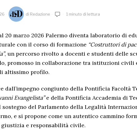
026
di
Redazione
1 minuto di lettura
al 20 marzo 2026 Palermo diventa laboratorio di edu
lturale con il corso di formazione
“Costruttori di pac
a”
, un percorso rivolto a docenti e studenti delle s
o, promosso in collaborazione tra istituzioni civili 
i altissimo profilo.
sce dall’impegno congiunto della Pontificia Facoltà T
vanni Evangelista”
e della Pontificia Accademia di Teo
il sostegno del Parlamento della Legalità Internazio
rmo, e si propone come un autentico cammino form
giustizia e responsabilità civile.