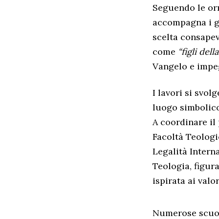
Seguendo le orm
accompagna i gi
scelta consapev
come
“figli dell
Vangelo e impeg
I lavori si svol
luogo simbolico
A coordinare il
Facoltà Teologi
Legalità Intern
Teologia, figur
ispirata ai valo
Numerose scuole