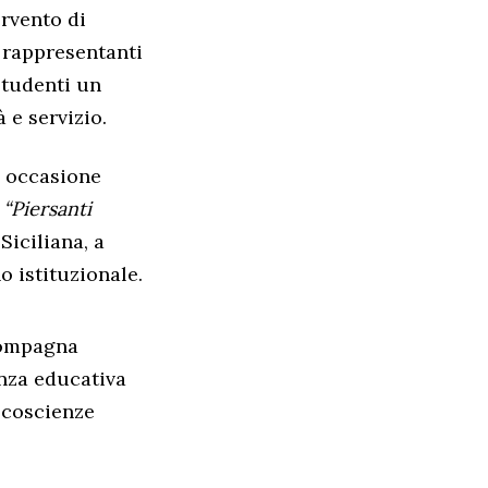
ervento di
, rappresentanti
studenti un
 e servizio.
n occasione
a
“Piersanti
iciliana, a
 istituzionale.
ccompagna
enza educativa
 coscienze