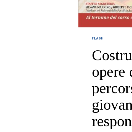
FLASH
Costru
opere 
percor
giovani
respon