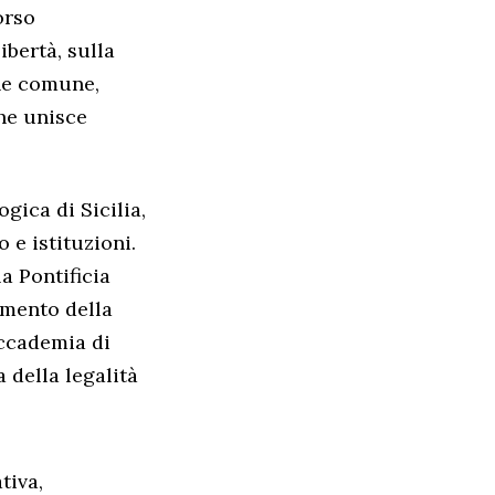
orso
ibertà, sulla
ene comune,
he unisce
gica di Sicilia,
 e istituzioni.
a Pontificia
amento della
Accademia di
 della legalità
tiva,