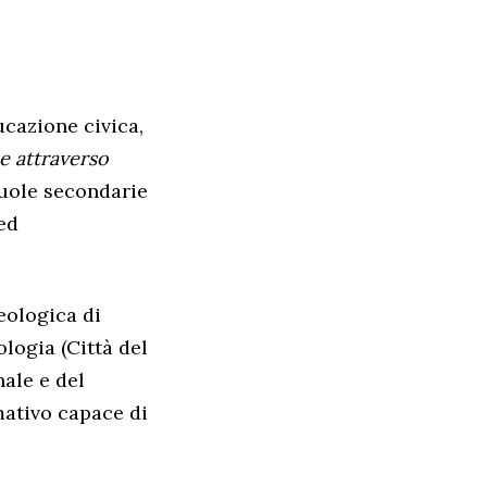
cazione civica,
e attraverso
cuole secondarie
ed
eologica di
logia (Città del
nale e del
ativo capace di