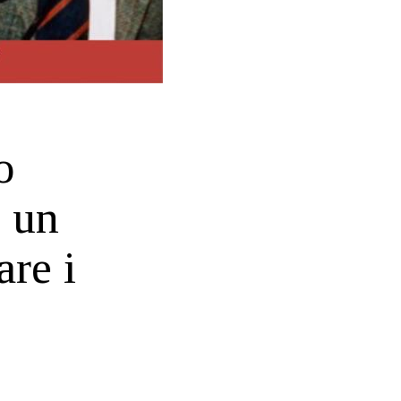
o
o un
are i