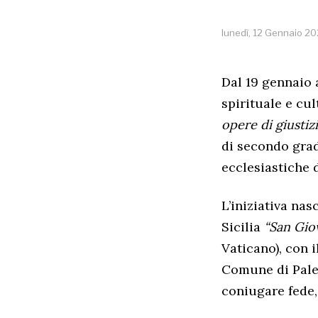
lunedì, 12 Gennaio 2
Dal 19 gennaio 
spirituale e cu
opere di giustizi
di secondo grad
ecclesiastiche d
L’iniziativa na
Sicilia
“San Gio
Vaticano), con 
Comune di Pale
coniugare fede, 