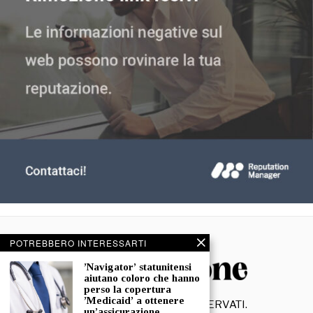
POTREBBERO INTERESSARTI
ʼNavigatorʼ statunitensi
aiutano coloro che hanno
perso la copertura
ʼMedicaidʼ a ottenere
©
2026
- TUTTI I DIRITTI RISERVATI.
un’assicurazione