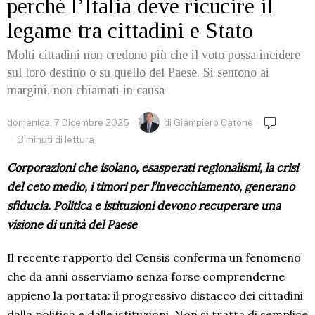
perché l’Italia deve ricucire il
legame tra cittadini e Stato
Molti cittadini non credono più che il voto possa incidere
sul loro destino o su quello del Paese. Si sentono ai
margini, non chiamati in causa
domenica, 7 Dicembre 2025
di
Giampiero Catone
3 minuti di lettura
Corporazioni che isolano, esasperati regionalismi, la crisi
del ceto medio, i timori per l’invecchiamento, generano
sfiducia. Politica e istituzioni devono recuperare una
visione di unità del Paese
Il recente rapporto del Censis conferma un fenomeno
che da anni osserviamo senza forse comprenderne
appieno la portata: il progressivo distacco dei cittadini
dalla politica e dalle istituzioni. Non si tratta di semplice