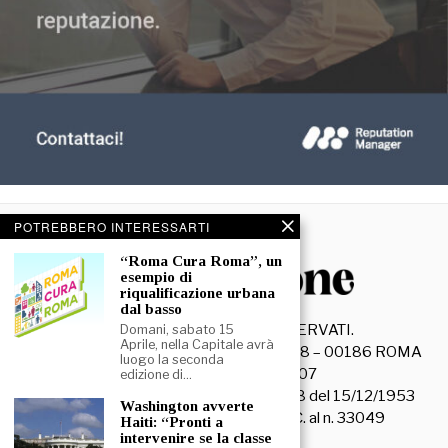
POTREBBERO INTERESSARTI
“Roma Cura Roma”, un
esempio di
riqualificazione urbana
dal basso
©
2026
- TUTTI I DIRITTI RISERVATI.
Domani, sabato 15
Aprile, nella Capitale avrà
La Discussione S.r.l. – Piazza Capranica, 78 – 00186 ROMA
luogo la seconda
C.F. e P. IVA 15045971007
edizione di…
Registrazione Tribunale di Roma n. 3628 del 15/12/1953
Washington avverte
La società editrice è iscritta al R.O.C. al n. 33049
Haiti: “Pronti a
intervenire se la classe