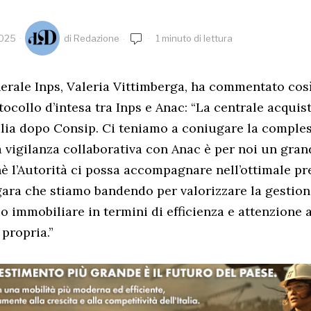
2025
di
Redazione
1 minuto di lettura
nerale Inps, Valeria Vittimberga, ha commentato così
ocollo d’intesa tra Inps e Anac: “La centrale acquisti
alia dopo Consip. Ci teniamo a coniugare la comples
a vigilanza collaborativa con Anac è per noi un gran
è l’Autorità ci possa accompagnare nell’ottimale pr
gara che stiamo bandendo per valorizzare la gestion
o immobiliare in termini di efficienza e attenzione 
 propria.”