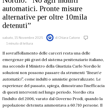
Nordio: “No agli indulti
automatici. Pronte misure
alternative per oltre 10mila
detenuti”
sabato, 15 Novembre 2025
di
Chiara Catone
1 minuto di lettura
Il sovraffollamento delle carceri resta una delle
emergenze più gravi del sistema penitenziario italiano,
ma secondo il Ministro della Giustizia Carlo Nordio le
soluzioni non possono passare da strumenti
“lineari e
automatici”
, come indulti o amnistie generalizzate. Le
esperienze del passato, spiega, dimostrano l’inefficacia
di questi interventi nel lungo periodo. Nordio cita
l’indulto del 2006, varato dal Governo Prodi, quando la
popolazione detenuta ammontava a 60.710 persone. Il