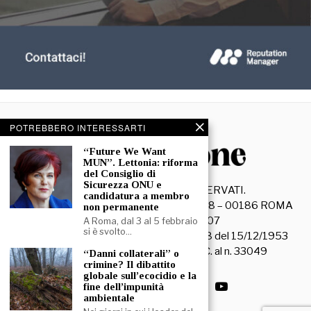
POTREBBERO INTERESSARTI
“Future We Want
MUN”. Lettonia: riforma
del Consiglio di
Sicurezza ONU e
©
2026
- TUTTI I DIRITTI RISERVATI.
candidatura a membro
La Discussione S.r.l. – Piazza Capranica, 78 – 00186 ROMA
non permanente
C.F. e P. IVA 15045971007
A Roma, dal 3 al 5 febbraio
si è svolto…
Registrazione Tribunale di Roma n. 3628 del 15/12/1953
La società editrice è iscritta al R.O.C. al n. 33049
“Danni collaterali” o
crimine? Il dibattito
globale sull’ecocidio e la
fine dell’impunità
ambientale