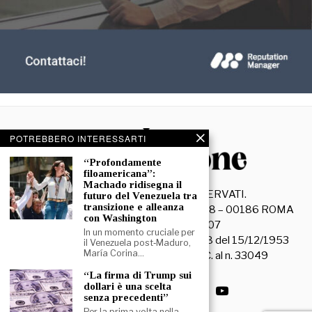
POTREBBERO INTERESSARTI
“Profondamente
filoamericana”:
Machado ridisegna il
©
2026
- TUTTI I DIRITTI RISERVATI.
futuro del Venezuela tra
transizione e alleanza
La Discussione S.r.l. – Piazza Capranica, 78 – 00186 ROMA
con Washington
C.F. e P. IVA 15045971007
In un momento cruciale per
Registrazione Tribunale di Roma n. 3628 del 15/12/1953
il Venezuela post‑Maduro,
María Corina…
La società editrice è iscritta al R.O.C. al n. 33049
“La firma di Trump sui
dollari è una scelta
senza precedenti”
Per la prima volta nella