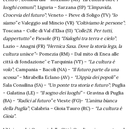
luoghi comuni”
; Liguria – Sarzana (SP)
“L’impavida.
Crocevia del futuro”
; Veneto – Pieve di Soligo (TV)
“Io
siamo”
e Valeggio sul Mincio (VR)
“Coltiviamo le persone”
;
Toscana – Colle di Val d’Elsa (SI)
“Colle28. Per tutti,
dappertutto”
e Fiesole (FI)
“Dialoghi tra terra e cielo”
;
Lazio – Anagni (FR)
“Hernica Saxa. Dove la storia lega, la
cultura unisce”
– Pomezia (RM) – Dal mito di Enea alle
città di fondazione” e Tarquinia (VT) –
“La cultura è
volo”
; Campania – Bacoli (NA) –
“Il futuro parte da una
scossa”
– Mirabella Eclano (AV) –
“L’Appia dei popoli”
e
Sala Consilina (SA) –
“Un ponte tra storia e futuro”
; Puglia
– Galatina (LE) –
“Il sogno dei luoghi”
– Gravina di Puglia
(BA) –
“Radici al futuro”
e Vieste (FG)-
“L’anima bianca
della Puglia”
; Calabria – Gioia Tauro (RC) –
“La cultura è
Gioia”
.