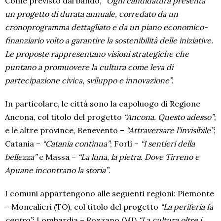
Come previsto dal bando,
“Ogni candidatura presenta
un progetto di durata annuale, corredato da un
cronoprogramma dettagliato e da un piano economico-
finanziario volto a garantire la sostenibilità delle iniziative.
Le proposte rappresentano visioni strategiche che
puntano a promuovere la cultura come leva di
partecipazione civica, sviluppo e innovazione”.
In particolare, le città sono la capoluogo di Regione
Ancona, col titolo del progetto
“Ancona. Questo adesso”
;
e le altre province, Benevento –
“Attraversare l’invisibile”
;
Catania –
“Catania continua”
; Forlì –
“I sentieri della
bellezza”
e Massa –
“La luna, la pietra. Dove Tirreno e
Apuane incontrano la storia”
.
I comuni appartengono alle seguenti regioni: Piemonte
– Moncalieri (TO), col titolo del progetto
“La periferia fa
centro”
; Lombardia – Rozzano (MI)
“La cultura oltre i