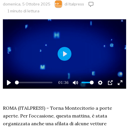
domenica, 5 Ottobre 2025
di
Italpress
1 minuto di lettura
PLAY
01:36
PLAY
MUTE
SETTINGS
PIP
EN
FU
ROMA (ITALPRESS) – Torna Montecitorio a porte
aperte. Per l’occasione, questa mattina, è stata
organizzata anche una sfilata di alcune vetture