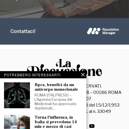
POTREBBERO INTERESSARTI
⁠⁠Bpco, benefici da un
©
2026
- TUTTI I DIRITTI RISERVATI.
anticorpo monoclonale
La Discussione S.r.l. – Piazza Capranica, 78 – 00186 ROMA
ROMA (ITALPRESS) –
C.F. e P. IVA 15045971007
L’Agenzia Europea dei
Medicinali ha approvato
Registrazione Tribunale di Roma n. 3628 del 15/12/1953
dupilumab,…
La società editrice è iscritta al R.O.C. al n. 33049
⁠Torna l’influenza, in
Italia si prevedono 14
mln e mezzo di casi