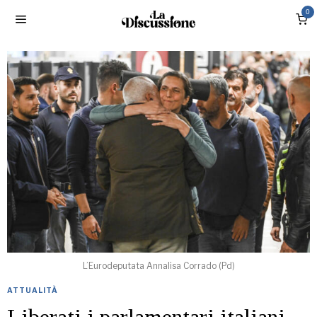
0
L’Eurodeputata Annalisa Corrado (Pd)
ATTUALITÀ
Liberati i parlamentari italiani