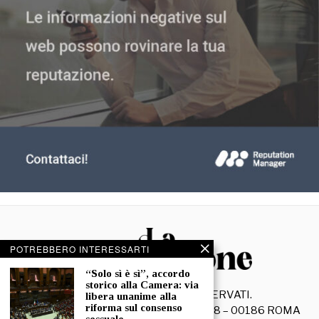
POTREBBERO INTERESSARTI
“Solo sì è sì”, accordo
storico alla Camera: via
©
2026
- TUTTI I DIRITTI RISERVATI.
libera unanime alla
riforma sul consenso
La Discussione S.r.l. – Piazza Capranica, 78 – 00186 ROMA