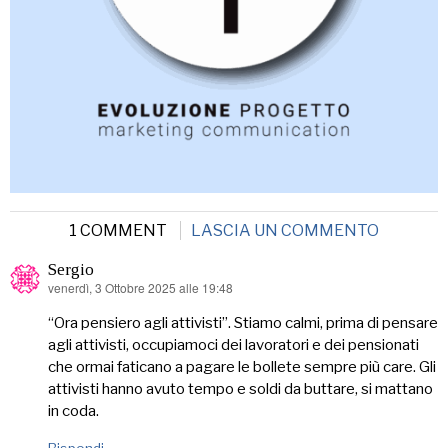
1 COMMENT
LASCIA UN COMMENTO
Sergio
venerdì, 3 Ottobre 2025 alle 19:48
ha
detto:
“Ora pensiero agli attivisti”. Stiamo calmi, prima di pensare
agli attivisti, occupiamoci dei lavoratori e dei pensionati
che ormai faticano a pagare le bollete sempre più care. Gli
attivisti hanno avuto tempo e soldi da buttare, si mattano
in coda.