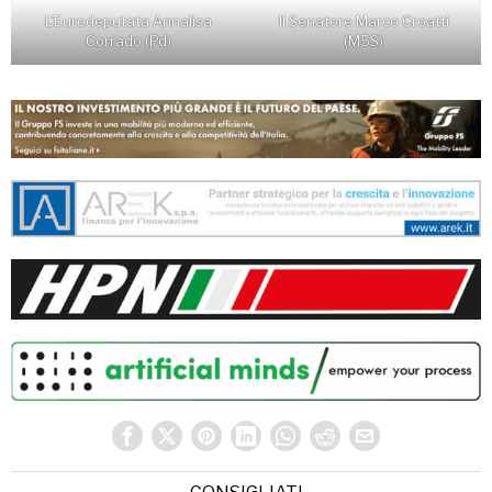
Il Senatore Marco Croatti
L’Eurodeputata Annalisa
(M5S)
Corrado (Pd)