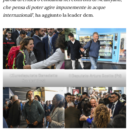
che pensa di poter agire impunemente in acque
internazionali
”, ha aggiunto la leader dem.
L’Eurodeputata Benedetta
Il Deputato Arturo Scotto (Pd)
Scuderi (Avs)