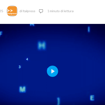
025
di
Italpress
1 minuto di lettura
PLAY