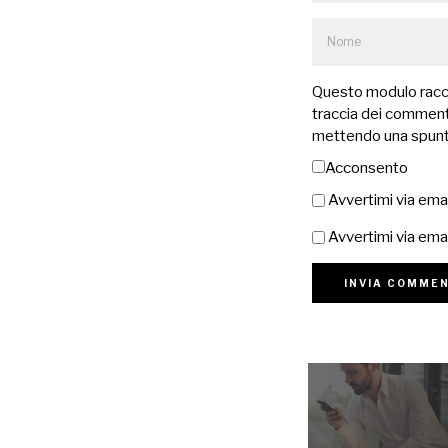
Questo modulo raccog
traccia dei commenti
mettendo una spunt
Acconsento
Avvertimi via ema
Avvertimi via emai