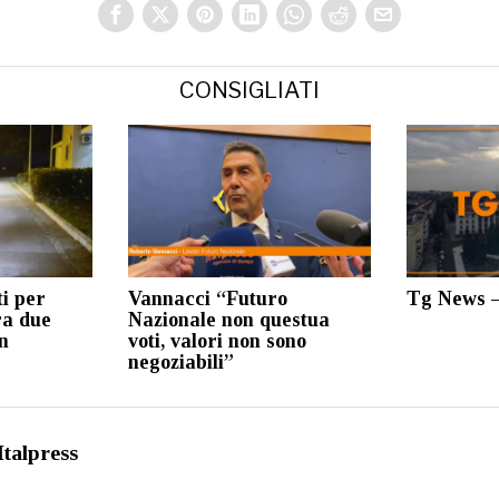
CONSIGLIATI
i per
Vannacci “Futuro
Tg News –
ra due
Nazionale non questua
n
voti, valori non sono
negoziabili”
Italpress