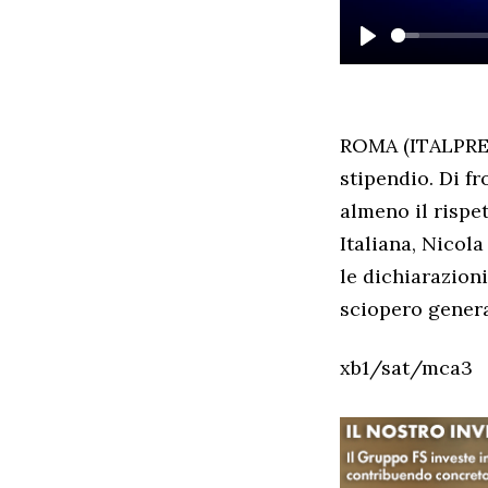
PLAY
ROMA (ITALPRES
stipendio. Di fr
almeno il rispet
Italiana, Nicol
le dichiarazion
sciopero genera
xb1/sat/mca3