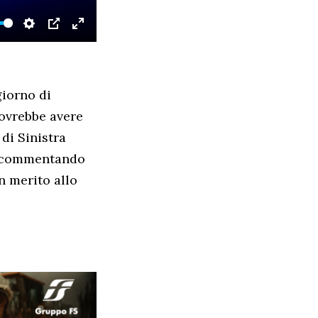
SETTINGS
PIP
ENTER
FULLSCREEN
iorno di
dovrebbe avere
 di Sinistra
a, commentando
n merito allo