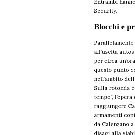
Entrambi hanno 
Security.
Blocchi e p
Parallelamente 
all’uscita auto
per circa un’ora
questo punto co
nell’ambito del
Sulla rotonda è
tempo”, l’opera 
raggiungere Cam
armamenti conte
da Calenzano a 
disagi alla viabi