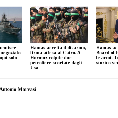
mentisce
Hamas accetta il disarmo,
Hamas acce
negoziato
firma attesa al Cairo. A
Board of 
oqui solo
Hormuz colpite due
le armi. 
petroliere scortate dagli
storico ve
Usa
Antonio Marvasi