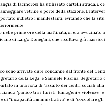
ngia di facinorosi ha utilizzato cartelli stradali, ce
anneggiare vetrine e porte della stazione. L’interven
iportato indietro i manifestanti, evitando che la sit
teriormente.
to nelle prime ore della mattinata, si era avvicinato 
icano di Largo Donegani, che risultava già massic
ico sono arrivate dure condanne dal fronte del Centr
gretario della Lega, e Samuele Piscina, Segretario 
rlato in una nota di “assalto dei centri sociali alla
ciando “panico tra i turisti, fumogeni e violenze” 
 di “incapacità amministrativa” e di “coccolare gli 