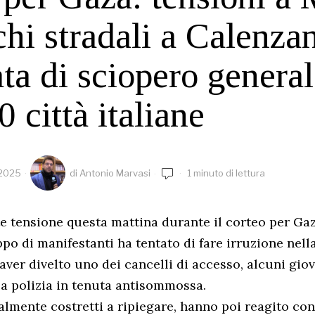
chi stradali a Calenza
ta di sciopero general
0 città italiane
 2025
di
Antonio Marvasi
1 minuto di lettura
e tensione questa mattina durante il corteo per Gaz
o di manifestanti ha tentato di fare irruzione nell
aver divelto uno dei cancelli di accesso, alcuni gio
la polizia in tenuta antisommossa.
zialmente costretti a ripiegare, hanno poi reagito co