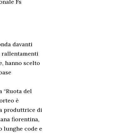
sonale Fs
tonda davanti
e rallentamenti
ze, hanno scelto
 base
a “Ruota del
corteo è
a produttrice di
ana fiorentina,
no lunghe code e