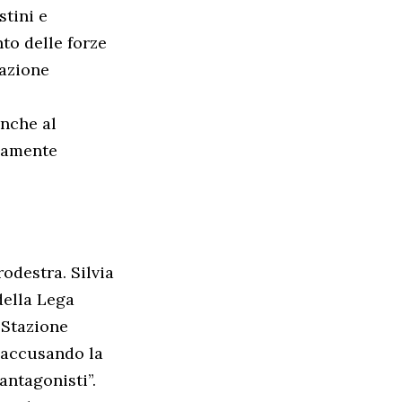
stini e
to delle forze
uazione
anche al
ciamente
odestra. Silvia
della Lega
 Stazione
e accusando la
antagonisti”.