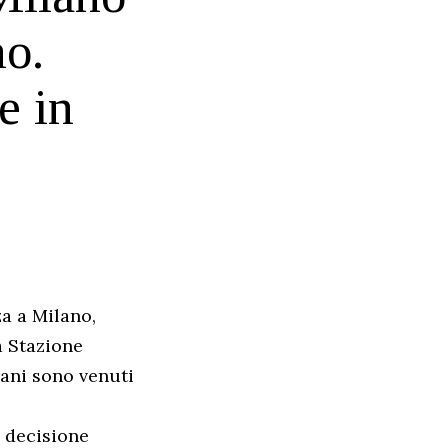
no.
e in
a a Milano,
a Stazione
vani sono venuti
n decisione