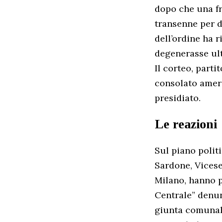
dopo che una fra
transenne per d
dell’ordine ha r
degenerasse ul
Il corteo, parti
consolato amer
presidiato.
Le reazioni
Sul piano polit
Sardone, Vicese
Milano, hanno pa
Centrale” denun
giunta comunale