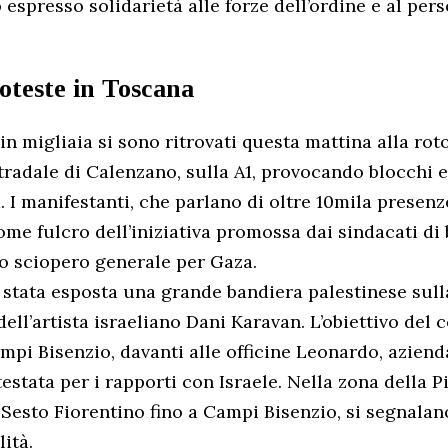
espresso solidarietà alle forze dell’ordine e al per
roteste in Toscana
in migliaia si sono ritrovati questa mattina alla ro
stradale di Calenzano, sulla A1, provocando blocchi 
. I manifestanti, che parlano di oltre 10mila presen
me fulcro dell’iniziativa promossa dai sindacati di
lo sciopero generale per Gaza.
 stata esposta una grande bandiera palestinese sull
dell’artista israeliano Dani Karavan. L’obiettivo del 
pi Bisenzio, davanti alle officine Leonardo, aziend
stata per i rapporti con Israele. Nella zona della Pi
Sesto Fiorentino fino a Campi Bisenzio, si segnala
lità.