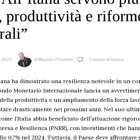
, produttività e riform
rali”
e 2025
di
Maurizio Piccinino
1 minuto di lettura
iana ha dimostrato una resilienza notevole in un co
Fondo Monetario Internazionale lancia un avvertime
 della produttività e un ampliamento della forza lavo
entare drasticamente nei prossimi anni. Nel suo ultim
ome l’Italia abbia beneficiato dell’attuazione rigor
presa e Resilienza (PNRR), con investimenti che ha
lo 0,7% nel 2024. Tuttavia, il Paese deve affrontare s