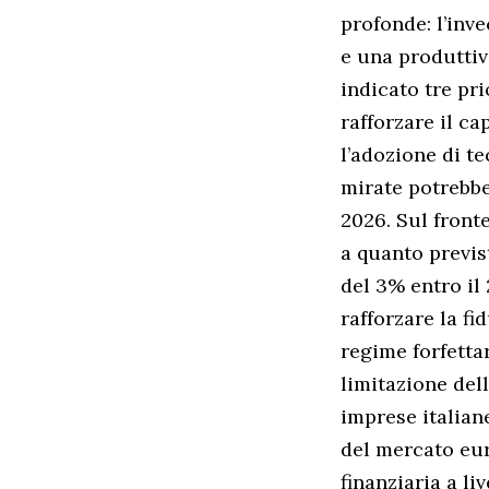
profonde: l’inv
e una produttiv
indicato tre pr
rafforzare il c
l’adozione di t
mirate potrebbe
2026. Sul front
a quanto previs
del 3% entro il
rafforzare la fi
regime forfettar
limitazione dell
imprese italian
del mercato eur
finanziaria a li