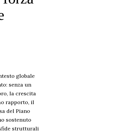
e
ntesto globale
nto: senza un
ro, la crescita
o rapporto, il
osa del Piano
nno sostenuto
fide strutturali