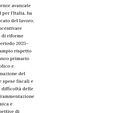
tenze avanzate
er l’Italia, ha
cato del lavoro,
incentivare
 di riforme
 periodo 2025–
 ampio rispetto
vanzo primario
blico e
inazione del
 spese fiscali e
difficoltà delle
a frammentazione
mica e
pettive di