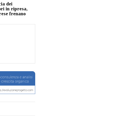
cia dei
i in ripresa,
rese frenano