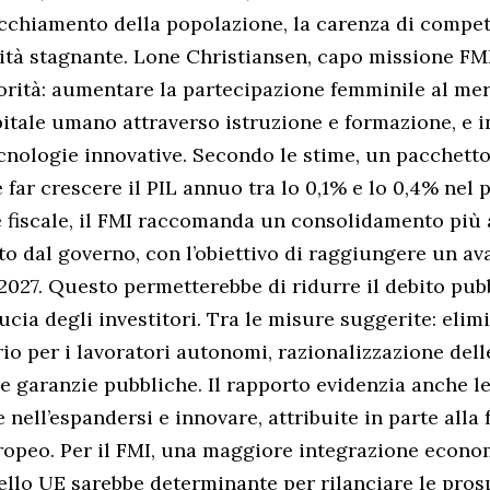
ecchiamento della popolazione, la carenza di compe
ità stagnante. Lone Christiansen, capo missione FMI p
iorità: aumentare la partecipazione femminile al mer
apitale umano attraverso istruzione e formazione, e 
ecnologie innovative. Secondo le stime, un pacchetto
 far crescere il PIL annuo tra lo 0,1% e lo 0,4% nel
e fiscale, il FMI raccomanda un consolidamento più
to dal governo, con l’obiettivo di raggiungere un a
 2027. Questo permetterebbe di ridurre il debito pub
ducia degli investitori. Tra le misure suggerite: elim
io per i lavoratori autonomi, razionalizzazione delle
e garanzie pubbliche. Il rapporto evidenzia anche le 
e nell’espandersi e innovare, attribuite in parte all
opeo. Per il FMI, una maggiore integrazione econo
vello UE sarebbe determinante per rilanciare le pros