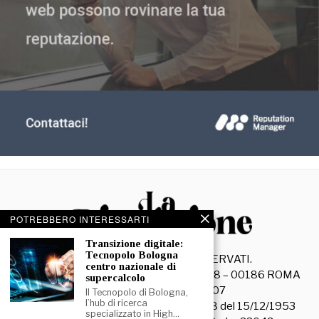
POTREBBERO INTERESSARTI
Transizione digitale:
Tecnopolo Bologna
©
2026
- TUTTI I DIRITTI RISERVATI.
centro nazionale di
La Discussione S.r.l. – Piazza Capranica, 78 – 00186 ROMA
supercalcolo
C.F. e P. IVA 15045971007
Il Tecnopolo di Bologna,
l’hub di ricerca
Registrazione Tribunale di Roma n. 3628 del 15/12/1953
specializzato in High…