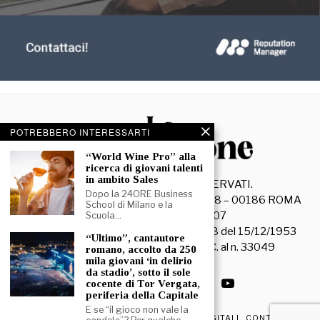
POTREBBERO INTERESSARTI
“World Wine Pro” alla
ricerca di giovani talenti
in ambito Sales
©
2026
- TUTTI I DIRITTI RISERVATI.
Dopo la 24ORE Business
La Discussione S.r.l. – Piazza Capranica, 78 – 00186 ROMA
School di Milano e la
C.F. e P. IVA 15045971007
Scuola…
Registrazione Tribunale di Roma n. 3628 del 15/12/1953
“Ultimo”, cantautore
La società editrice è iscritta al R.O.C. al n. 33049
romano, accolto da 250
mila giovani ‘in delirio
da stadio’, sotto il sole
cocente di Tor Vergata,
periferia della Capitale
E se “il gioco non vale la
PRIVACY & COOKIE POLICY
EDIZIONI DIGITALI
CONTATTI