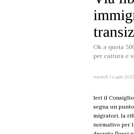
immigr
transi
Ok a quota 500
per cattura e 
martedì, 1 Luglio 202
Ieri il Consigl
segna un punto d
migratori, la r
normativo per l
decreto flussi p