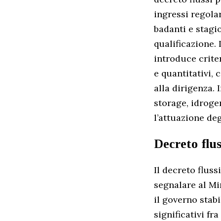
ingressi regolar
badanti e stagio
qualificazione.
introduce crite
e quantitativi, 
alla dirigenza.
storage, idroge
l’attuazione de
Decreto flus
Il decreto fluss
segnalare al Mi
il governo stab
significativi fr