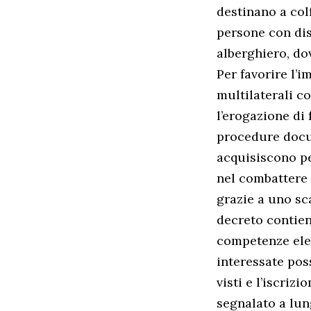
destinano a colf
persone con disa
alberghiero, do
Per favorire l’i
multilaterali co
l’erogazione di
procedure docum
acquisiscono pe
nel combattere i
grazie a uno sca
decreto contien
competenze elev
interessate pos
visti e l’iscriz
segnalato a lung