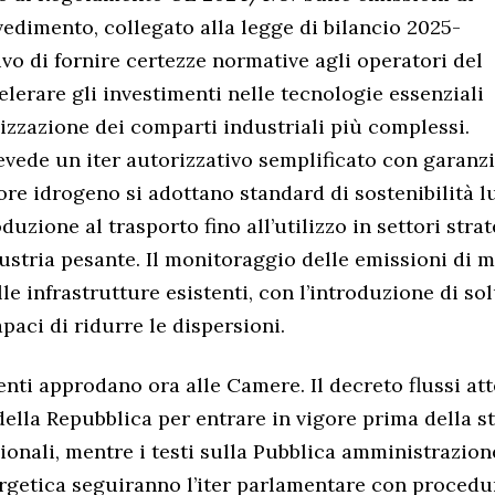
vedimento, collegato alla legge di bilancio 2025-
tivo di fornire certezze normative agli operatori del
elerare gli investimenti nelle tecnologie essenziali
izzazione dei comparti industriali più complessi.
revede un iter autorizzativo semplificato con garanz
tore idrogeno si adottano standard di sostenibilità l
roduzione al trasporto fino all’utilizzo in settori stra
ndustria pesante. Il monitoraggio delle emissioni di 
le infrastrutture esistenti, con l’introduzione di so
paci di ridurre le dispersioni.
enti approdano ora alle Camere. Il decreto flussi att
della Repubblica per entrare in vigore prima della s
ionali, mentre i testi sulla Pubblica amministrazion
rgetica seguiranno l’iter parlamentare con procedu