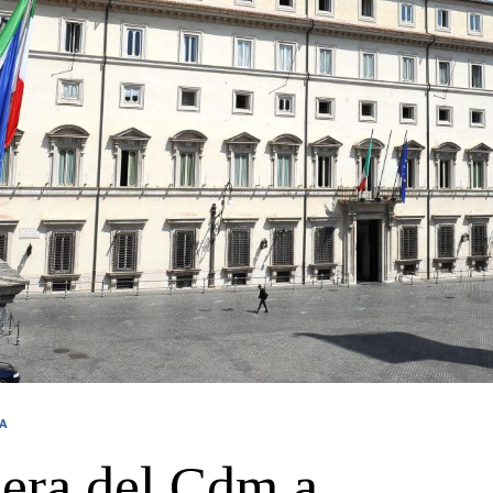
CA
bera del Cdm a