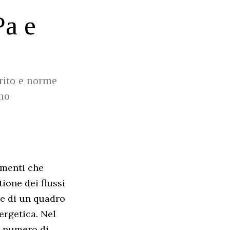
Pa e
rito e norme
ano
imenti che
tione dei flussi
ne di un quadro
ergetica. Nel
il numero di