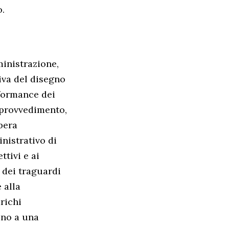
o.
ministrazione,
iva del disegno
rformance dei
l provvedimento,
bera
nistrativo di
ttivi e ai
 dei traguardi
 alla
richi
ono a una