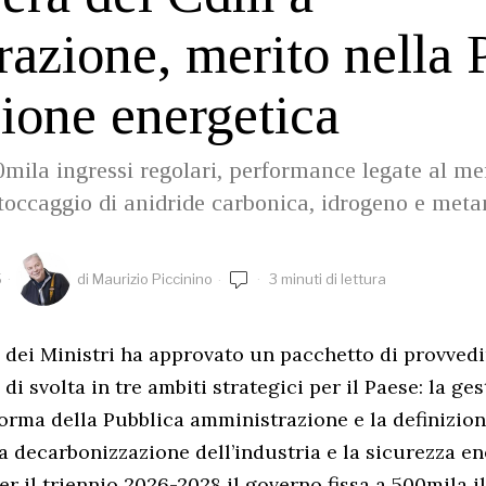
azione, merito nella 
zione energetica
mila ingressi regolari, performance legate al me
stoccaggio di anidride carbonica, idrogeno e met
5
di
Maurizio Piccinino
3 minuti di lettura
io dei Ministri ha approvato un pacchetto di provved
i svolta in tre ambiti strategici per il Paese: la ges
iforma della Pubblica amministrazione e la definizio
a decarbonizzazione dell’industria e la sicurezza en
er il triennio 2026-2028 il governo fissa a 500mila 