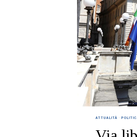
ATTUALITÀ
·
POLITI
Via li