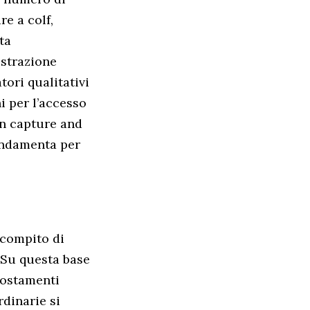
re a colf,
ta
istrazione
tori qualitativi
ni per l’accesso
on capture and
fondamenta per
l compito di
 Su questa base
scostamenti
rdinarie si