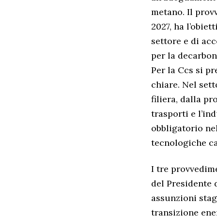
metano. Il prov
2027, ha l’obiet
settore e di acc
per la decarbon
Per la Ccs si p
chiare. Nel set
filiera, dalla p
trasporti e l’i
obbligatorio nel
tecnologiche ca
I tre provvedim
del Presidente 
assunzioni stag
transizione ene