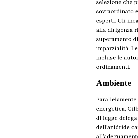
selezione che p
sovraordinato 
esperti. Gli inc
alla dirigenza 
superamento di 
imparzialità. L
incluse le auto
ordinamenti.
Ambiente
Parallelamente 
energetica, Gil
di legge delega
dell’anidride c
all’adeguament