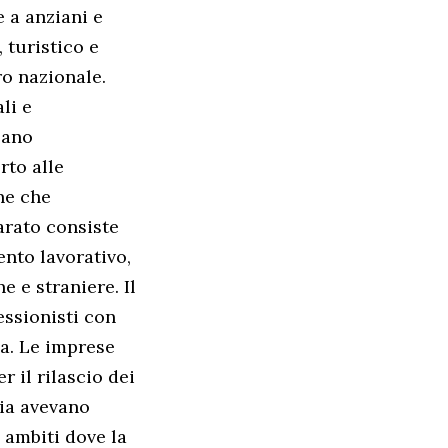
e a anziani e
, turistico e
ro nazionale.
li e
lano
rto alle
ne che
arato consiste
ento lavorativo,
e e straniere. Il
essionisti con
a. Le imprese
 il rilascio dei
ria avevano
n ambiti dove la