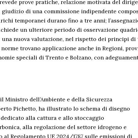
revede prove pratiche, relazione motivata del dirig
e giudizio di una commissione indipendente compos
arichi temporanei durano fino a tre anni; l’assegnazi
richiede un ulteriore periodo di osservazione quadri
una nuova valutazione, nel rispetto dei principi di
e norme trovano applicazione anche in Regioni, pro
nomie speciali di Trento e Bolzano, con adeguamenti 
il Ministro dell’Ambiente e della Sicurezza
berto Pichetto, ha illustrato lo schema di disegno
 dedicato alla cattura e allo stoccaggio
arbonica, alla regolazione del settore idrogeno e
o al Regolamento UE 2024/1787 sulle emissioni di