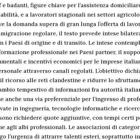
 e badanti, figure chiave per l’assistenza domiciliar
bilità, e a lavoratori stagionali nei settori agricolo
ve la domanda supera di gran lunga l’offerta di lavo
mmigrazione regolare, il testo prevede intese bilatera
n i Paesi di origine e di transito. Le intese contemp
 formazione professionale nei Paesi partner, il suppo
entali e incentivi economici per le imprese italia
rsonale attraverso canali regolati. L’obiettivo dichi
l ricorso alle reti clandestine e ridurre lo sfruttam
mbio tempestivo di informazioni fra autorità italian
e anche una via preferenziale per l’ingresso di prof
ate in ingegneria, tecnologie informatiche e ricerc
sono richiedere quote aggiuntive, con tempi certi per
ione agli albi professionali. Le associazioni di catego
o l’urgenza di attrarre talenti esteri, soprattutto i