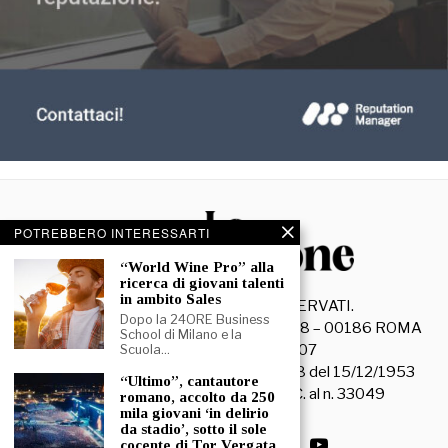
POTREBBERO INTERESSARTI
“World Wine Pro” alla
ricerca di giovani talenti
in ambito Sales
©
2026
- TUTTI I DIRITTI RISERVATI.
Dopo la 24ORE Business
La Discussione S.r.l. – Piazza Capranica, 78 – 00186 ROMA
School di Milano e la
C.F. e P. IVA 15045971007
Scuola…
Registrazione Tribunale di Roma n. 3628 del 15/12/1953
“Ultimo”, cantautore
La società editrice è iscritta al R.O.C. al n. 33049
romano, accolto da 250
mila giovani ‘in delirio
da stadio’, sotto il sole
cocente di Tor Vergata,