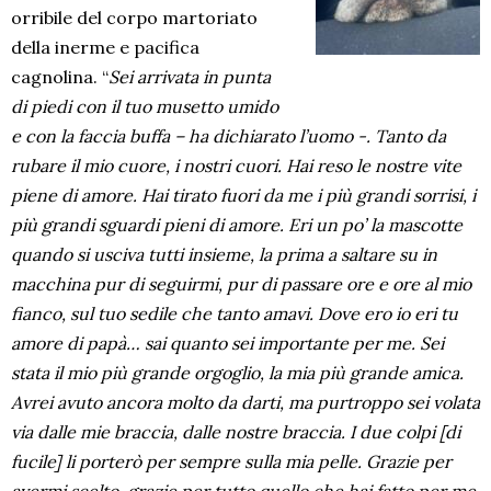
orribile del corpo martoriato
della inerme e pacifica
cagnolina. “
Sei arrivata in punta
di piedi con il tuo musetto umido
e con la faccia buffa – ha dichiarato l’uomo -. Tanto da
rubare il mio cuore, i nostri cuori. Hai reso le nostre vite
piene di amore. Hai tirato fuori da me i più grandi sorrisi, i
più grandi sguardi pieni di amore. Eri un po’ la mascotte
quando si usciva tutti insieme, la prima a saltare su in
macchina pur di seguirmi, pur di passare ore e ore al mio
fianco, sul tuo sedile che tanto amavi. Dove ero io eri tu
amore di papà… sai quanto sei importante per me. Sei
stata il mio più grande orgoglio, la mia più grande amica.
Avrei avuto ancora molto da darti, ma purtroppo sei volata
via dalle mie braccia, dalle nostre braccia. I due colpi [di
fucile] li porterò per sempre sulla mia pelle. Grazie per