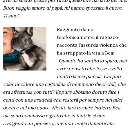
avermi scelto, grazie per tutto quello che hai fatto per me.
Buon viaggio amore di papà, mi hanno spezzato il cuore.
Ti amo”
.
Raggiunto da noi
telefonicamente, il ragazzo
racconta l’assurda violenza che
ha strappato la vita a Bea:
“Quando ho sentito lo sparo, mai
avrei pensato che fosse rivolto
contro la mia piccola. Chi può
voler uccidere una cagnolina di nemmeno dieci chili, che
era affettuosa con tutti? Eppure abbiamo dovuto fare i
conti con una crudeltà che resterà per sempre nei miei
occhi e nel mio cuore. Niente farà tornare indietro Bea,
ma sono commosso e grato che in tanti le stiano
rivolgendo un pensiero, che non venga dimenticata
”.