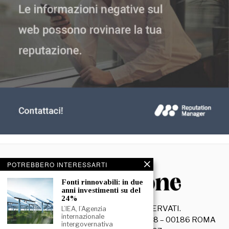
POTREBBERO INTERESSARTI
Fonti rinnovabili: in due
anni investimenti su del
24%
©
2026
- TUTTI I DIRITTI RISERVATI.
L’IEA, l’Agenzia
internazionale
La Discussione S.r.l. – Piazza Capranica, 78 – 00186 ROMA
intergovernativa