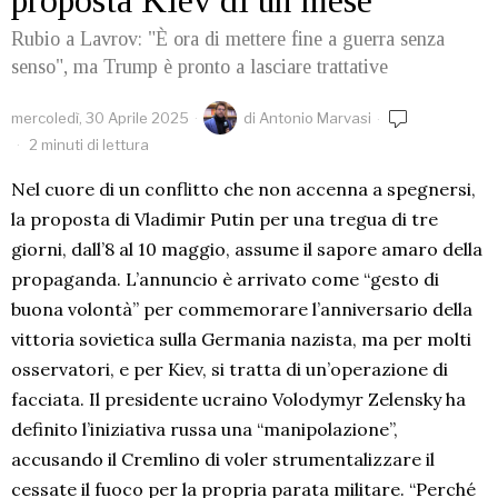
proposta Kiev di un mese
Rubio a Lavrov: "È ora di mettere fine a guerra senza
senso", ma Trump è pronto a lasciare trattative
mercoledì, 30 Aprile 2025
di
Antonio Marvasi
2 minuti di lettura
Nel cuore di un conflitto che non accenna a spegnersi,
la proposta di Vladimir Putin per una tregua di tre
giorni, dall’8 al 10 maggio, assume il sapore amaro della
propaganda. L’annuncio è arrivato come “gesto di
buona volontà” per commemorare l’anniversario della
vittoria sovietica sulla Germania nazista, ma per molti
osservatori, e per Kiev, si tratta di un’operazione di
facciata. Il presidente ucraino Volodymyr Zelensky ha
definito l’iniziativa russa una “manipolazione”,
accusando il Cremlino di voler strumentalizzare il
cessate il fuoco per la propria parata militare. “Perché