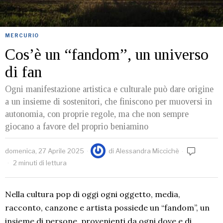
MERCURIO
Cos’è un “fandom”, un universo
di fan
Ogni manifestazione artistica e culturale può dare origine
a un insieme di sostenitori, che finiscono per muoversi in
autonomia, con proprie regole, ma che non sempre
giocano a favore del proprio beniamino
domenica, 27 Aprile 2025
di
Alessandra Miccichè
2 minuti di lettura
Nella cultura pop di oggi ogni oggetto, media,
racconto, canzone e artista possiede un “fandom”, un
insieme di persone, provenienti da ogni dove e di