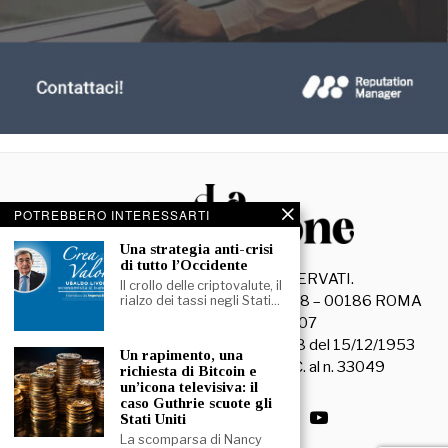
POTREBBERO INTERESSARTI
Una strategia anti-crisi
di tutto l’Occidente
©
2026
- TUTTI I DIRITTI RISERVATI.
Il crollo delle criptovalute, il
La Discussione S.r.l. – Piazza Capranica, 78 – 00186 ROMA
rialzo dei tassi negli Stati…
C.F. e P. IVA 15045971007
Registrazione Tribunale di Roma n. 3628 del 15/12/1953
Un rapimento, una
La società editrice è iscritta al R.O.C. al n. 33049
richiesta di Bitcoin e
un’icona televisiva: il
caso Guthrie scuote gli
Stati Uniti
La scomparsa di Nancy