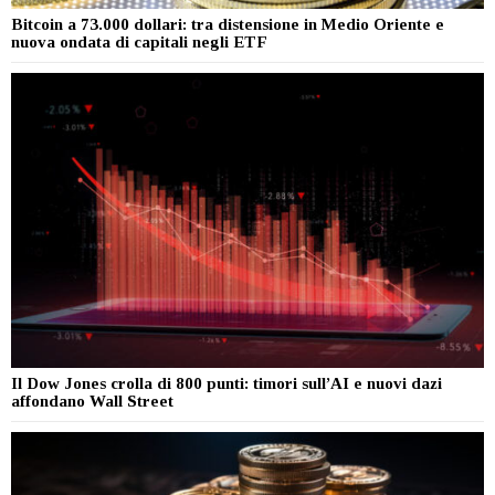
Bitcoin a 73.000 dollari: tra distensione in Medio Oriente e
nuova ondata di capitali negli ETF
Il Dow Jones crolla di 800 punti: timori sull’AI e nuovi dazi
affondano Wall Street