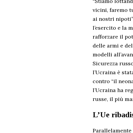
“Stiamo lottando
vicini, faremo t
ai nostri nipot
l’esercito e la 
rafforzare il po
delle armi e de
modelli all’avan
Sicurezza russo
l’Ucraina è stat
contro “il neon
l’Ucraina ha re
russe, il più ma
L’Ue ribadis
Parallelamente 