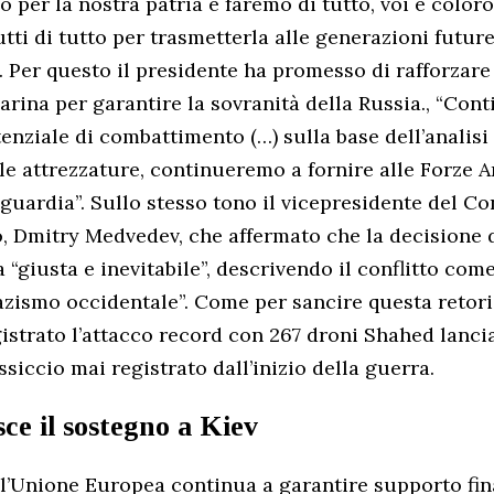
 per la nostra patria e faremo di tutto, voi e color
utti di tutto per trasmetterla alle generazioni future, 
i”. Per questo il presidente ha promesso di rafforzar
marina per garantire la sovranità della Russia., “Co
tenziale di combattimento (…) sulla base dell’analisi 
lle attrezzature, continueremo a fornire alle Forze 
guardia”. Sullo stesso tono il vicepresidente del Co
, Dmitry Medvedev, che affermato che la decisione 
a “giusta e inevitabile”, descrivendo il conflitto co
azismo occidentale”. Come per sancire questa retoric
gistrato l’attacco record con 267 droni Shahed lancia
ssiccio mai registrato dall’inizio della guerra.
ce il sostegno a Kiev
l’Unione Europea continua a garantire supporto fin