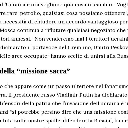
 all’Ucraina e ora vogliono qualcosa in cambio. “Vog
rre rare, petrolio, qualsiasi cosa possiamo ottenere”,
a necessità di chiudere un accordo vantaggioso pe
e Mosca continua a rifiutare qualsiasi negoziato che 
ritori annessi. “Non venderemo mai i territori ucrain
dichiarato il portavoce del Cremlino, Dmitri Peskov
elle aree occupate “hanno scelto di unirsi alla Russ
della “missione sacra”
o che appare come un passo ulteriore nel fanatismo
rra, il presidente russo Vladimir Putin ha dichiarat
ifensori della patria che l’invasione dell’ucraina è
anzi “si potrebbe persino dire che una missione così
duta sulle nostre spalle: difendere la Russia”, ha de