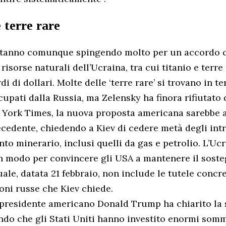
e terre rare
i stanno comunque spingendo molto per un accordo 
 risorse naturali dell’Ucraina, tra cui titanio e terre
di di dollari. Molte delle ‘terre rare’ si trovano in te
upati dalla Russia, ma Zelensky ha finora rifiutato d
 York Times, la nuova proposta americana sarebbe 
ecedente, chiedendo a Kiev di cedere metà degli intr
nto minerario, inclusi quelli da gas e petrolio. L’Uc
n modo per convincere gli USA a mantenere il soste
uale, datata 21 febbraio, non include le tutele concr
oni russe che Kiev chiede.
 presidente americano Donald Trump ha chiarito la
ndo che gli Stati Uniti hanno investito enormi som