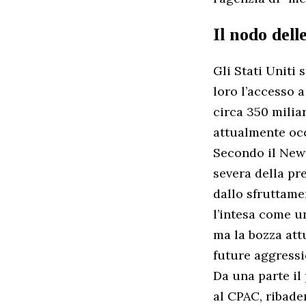
Il nodo dell
Gli Stati Unit
loro l’accesso a
circa 350 miliar
attualmente occ
Secondo il New
severa della pr
dallo sfruttame
l’intesa come u
ma la bozza att
future aggressi
Da una parte il
al CPAC, ribade