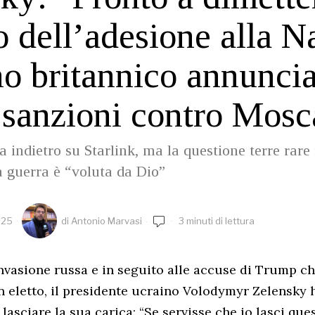
 dell’adesione alla Na
o britannico annunci
sanzioni contro Mosc
 indietro su Starlink, ma la questione terre rare
la guerra è “voluta da Dio”
025
di
Antonio Marvasi
3 minuti di lettura
invasione russa e in seguito alle accuse di Trump ch
n eletto, il presidente ucraino Volodymyr Zelensky 
lasciare la sua carica: “Se servisse che io lasci que