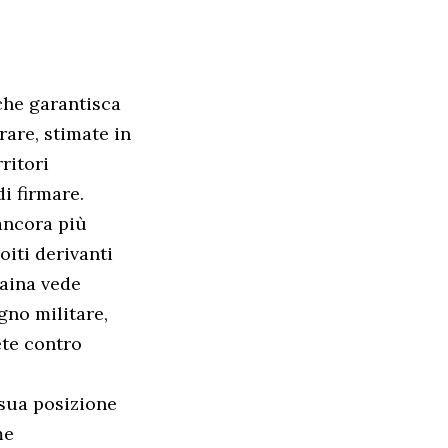
che garantisca
 rare, stimate in
rritori
i firmare.
ancora più
oiti derivanti
raina vede
gno militare,
ete contro
 sua posizione
me