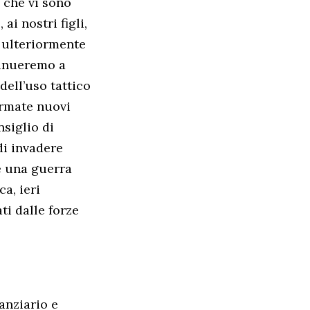
o che vi sono
ai nostri figli,
e ulteriormente
ntinueremo a
dell’uso tattico
Armate nuovi
nsiglio di
di invadere
me una guerra
a, ieri
ti dalle forze
anziario e