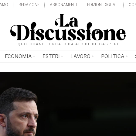
IAMO
REDAZIONE
ABBONAMENTI
EDIZIONI DIGITALI
CON
QUOTIDIANO FONDATO DA ALCIDE DE GASPERI
ECONOMIA
ESTERI
LAVORO
POLITICA