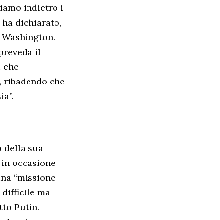
liamo indietro i
 ha dichiarato,
r Washington.
preveda il
i che
, ribadendo che
ia”.
 della sua
o in occasione
 una “missione
 difficile ma
tto Putin.