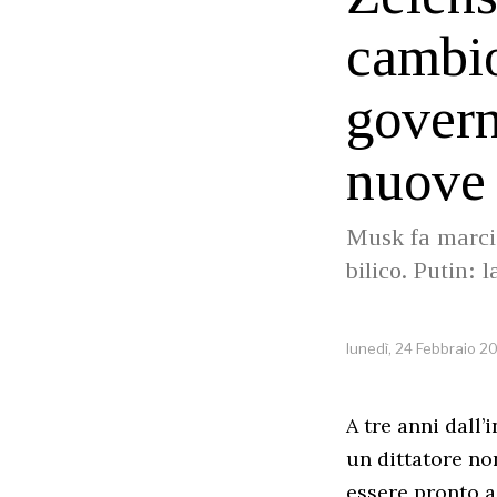
cambio
govern
nuove 
Musk fa marcia
bilico. Putin: 
lunedì, 24 Febbraio 2
A tre anni dall’
un dittatore no
essere pronto a 