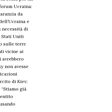
 forum Ucraina:
garanzia da
dell’Ucraina e
 necessità di
 Stati Uniti
 sulle terre
ti vicine ai
i avrebbero
sky non avesse
nicazioni
rcito di Kiev;
 “Stiamo già
entito
ccusando