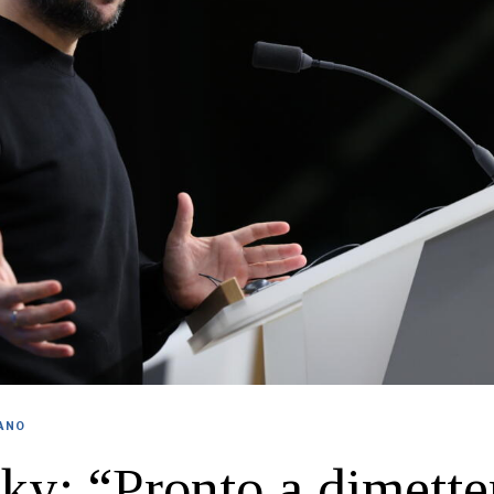
IANO
ky: “Pronto a dimette