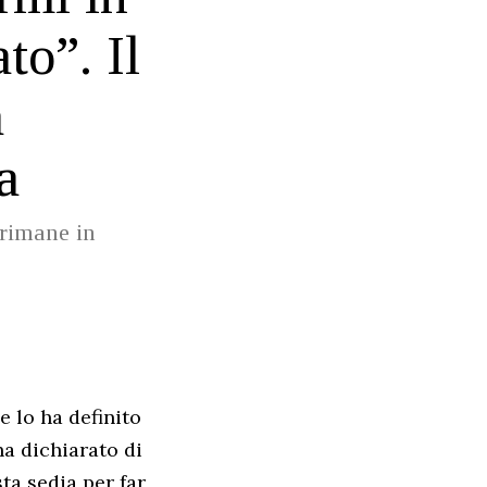
to”. Il
a
a
 rimane in
e lo ha definito
ha dichiarato di
sta sedia per far