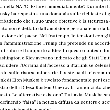
na nella NATO, lo farei immediatamente”. Durante il
nsky ha risposto a una domanda sulle richieste di 
ribadendo che il suo unico obiettivo è la sicurezza 
ato non è dettato dall’ambizione personale ma dalla
tezione del paese. Nel frattempo, le tensioni con gli
on l’amministrazione Trump che pretende un accordo
di ridurre il supporto a Kiev. In questo contesto fon
ashington e Kiev avevano indicato che gli Stati Unit
scludere l’Ucraina dall’accesso a Starlink se Zelen
ordo sulle risorse minerarie. Il sistema di telecomu
link di Elon Musk si è rivelato fondamentale per l’ese
nistro della Difesa Rustem Umerov ha annunciato che
esto. Le alternative esistono”. Tuttavia, Musk ha sm
 definendo “falsa” la notizia diffusa da Reuters e a
entire sistematicamente”.