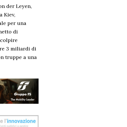
on der Leyen,
a Kiev,
ale per una
etto di
 colpire
re 3 miliardi di
con truppe a una