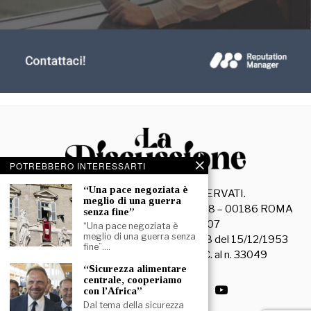
POTREBBERO INTERESSARTI
“Una pace negoziata è
©
2026
- TUTTI I DIRITTI RISERVATI.
meglio di una guerra
La Discussione S.r.l. – Piazza Capranica, 78 – 00186 ROMA
senza fine”
C.F. e P. IVA 15045971007
“Una pace negoziata è
meglio di una guerra senza
Registrazione Tribunale di Roma n. 3628 del 15/12/1953
fine”.…
La società editrice è iscritta al R.O.C. al n. 33049
“Sicurezza alimentare
centrale, cooperiamo
con l’Africa”
Dal tema della sicurezza