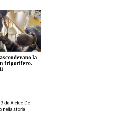
nascondevano la
n frigorifero.
ti
953 da Alcide De
o nella storia