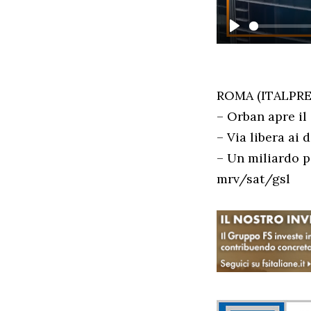
PLAY
ROMA (ITALPRES
– Orban apre il
– Via libera ai 
– Un miliardo p
mrv/sat/gsl