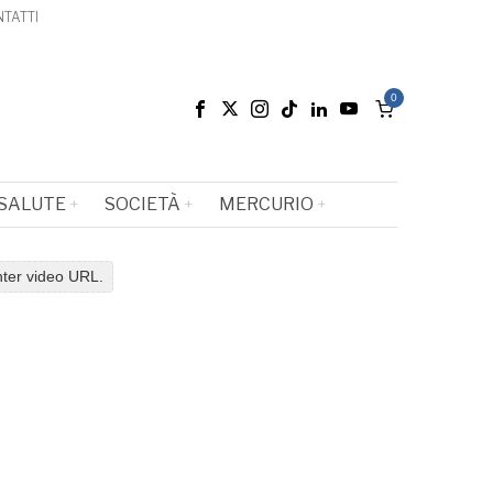
TATTI
0
SALUTE
SOCIETÀ
MERCURIO
nter video URL.