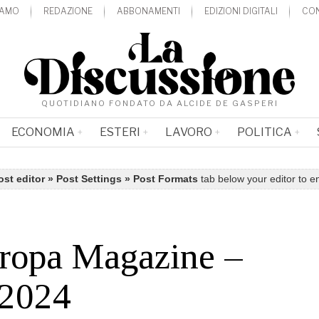
IAMO
REDAZIONE
ABBONAMENTI
EDIZIONI DIGITALI
CON
QUOTIDIANO FONDATO DA ALCIDE DE GASPERI
ECONOMIA
ESTERI
LAVORO
POLITICA
ost editor » Post Settings » Post Formats
tab below your editor to e
ropa Magazine –
/2024