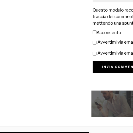
Questo modulo raccog
traccia dei commenti
mettendo una spunt
Acconsento
Avvertimi via ema
Avvertimi via emai