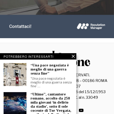
POTREBBERO INTERESSARTI
“Una pace negoziata è
meglio di una guerra
senza fine”
©
2026
- TUTTI I DIRITTI RISERVATI.
“Una pace negoziata è
La Discussione S.r.l. – Piazza Capranica, 78 – 00186 ROMA
meglio di una guerra senza
C.F. e P. IVA 15045971007
fine”.…
Registrazione Tribunale di Roma n. 3628 del 15/12/1953
“Ultimo”, cantautore
La società editrice è iscritta al R.O.C. al n. 33049
romano, accolto da 250
mila giovani ‘in delirio
da stadio’, sotto il sole
cocente di Tor Vergata,