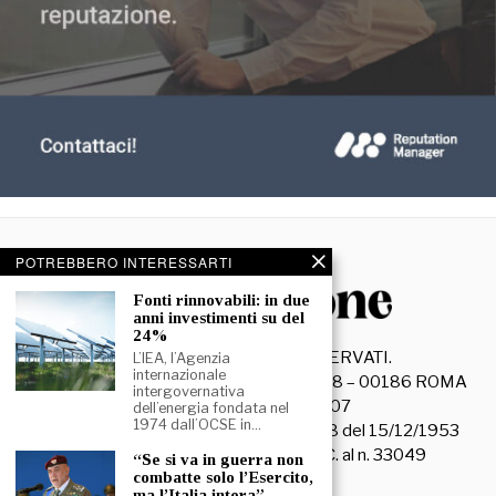
POTREBBERO INTERESSARTI
Fonti rinnovabili: in due
anni investimenti su del
24%
©
2026
- TUTTI I DIRITTI RISERVATI.
L’IEA, l’Agenzia
internazionale
La Discussione S.r.l. – Piazza Capranica, 78 – 00186 ROMA
intergovernativa
C.F. e P. IVA 15045971007
dell’energia fondata nel
1974 dall’OCSE in…
Registrazione Tribunale di Roma n. 3628 del 15/12/1953
La società editrice è iscritta al R.O.C. al n. 33049
“Se si va in guerra non
combatte solo l’Esercito,
ma l’Italia intera” –