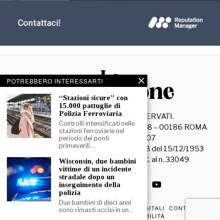
POTREBBERO INTERESSARTI
“Stazioni sicure” con
15.000 pattuglie di
Polizia Ferroviaria
©
2026
- TUTTI I DIRITTI RISERVATI.
Controlli intensificati nelle
La Discussione S.r.l. – Piazza Capranica, 78 – 00186 ROMA
stazioni ferroviarie nel
C.F. e P. IVA 15045971007
periodo dei ponti
primaverili…
Registrazione Tribunale di Roma n. 3628 del 15/12/1953
La società editrice è iscritta al R.O.C. al n. 33049
Wisconsin, due bambini
vittime di un incidente
stradale dopo un
inseguimento della
polizia
Due bambini di dieci anni
PRIVACY & COOKIE POLICY
EDIZIONI DIGITALI
CONTATTI
sono rimasti uccisi in un…
DICHIARAZIONE DI ACCESSIBILITÀ