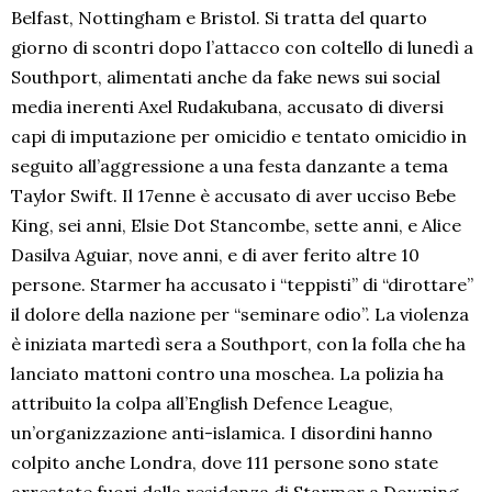
Belfast, Nottingham e Bristol. Si tratta del quarto
giorno di scontri dopo l’attacco con coltello di lunedì a
Southport, alimentati anche da fake news sui social
media inerenti Axel Rudakubana, accusato di diversi
capi di imputazione per omicidio e tentato omicidio in
seguito all’aggressione a una festa danzante a tema
Taylor Swift. Il 17enne è accusato di aver ucciso Bebe
King, sei anni, Elsie Dot Stancombe, sette anni, e Alice
Dasilva Aguiar, nove anni, e di aver ferito altre 10
persone. Starmer ha accusato i “teppisti” di “dirottare”
il dolore della nazione per “seminare odio”. La violenza
è iniziata martedì sera a Southport, con la folla che ha
lanciato mattoni contro una moschea. La polizia ha
attribuito la colpa all’English Defence League,
un’organizzazione anti-islamica. I disordini hanno
colpito anche Londra, dove 111 persone sono state
arrestate fuori dalla residenza di Starmer a Downing