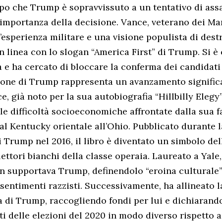
po che Trump è sopravvissuto a un tentativo di assa
’importanza della decisione. Vance, veterano dei Mar
’esperienza militare e una visione populista di destr
n linea con lo slogan “America First” di Trump. Si è
a e ha cercato di bloccare la conferma dei candidati 
ione di Trump rappresenta un avanzamento significa
e, già noto per la sua autobiografia “Hillbilly Elegy”
le difficoltà socioeconomiche affrontate dalla sua f
al Kentucky orientale all’Ohio. Pubblicato durante
i Trump nel 2016, il libro è diventato un simbolo del
lettori bianchi della classe operaia. Laureato a Yale
n supportava Trump, definendolo “eroina culturale” 
sentimenti razzisti. Successivamente, ha allineato l
la di Trump, raccogliendo fondi per lui e dichiarand
ati delle elezioni del 2020 in modo diverso rispetto 