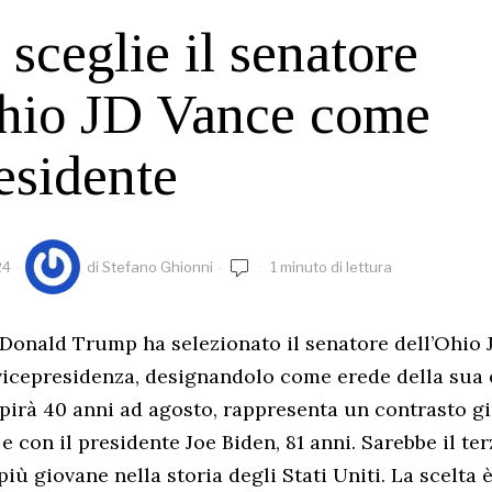
sceglie il senatore
Ohio JD Vance come
esidente
24
di
Stefano Ghionni
1 minuto di lettura
 Donald Trump ha selezionato il senatore dell’Ohio
vicepresidenza, designandolo come erede della sua e
irà 40 anni ad agosto, rappresenta un contrasto g
e con il presidente Joe Biden, 81 anni. Sarebbe il te
iù giovane nella storia degli Stati Uniti. La scelta 