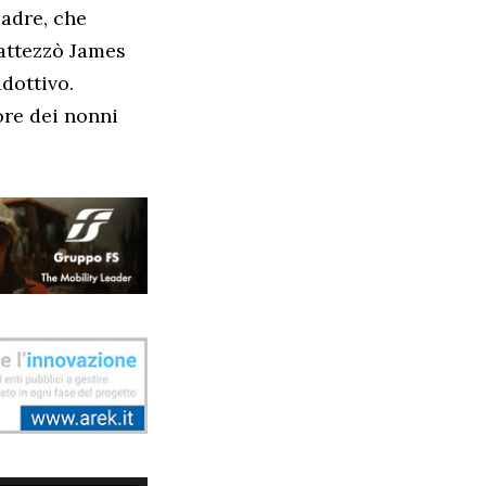
adre, che
attezzò James
dottivo.
re dei nonni