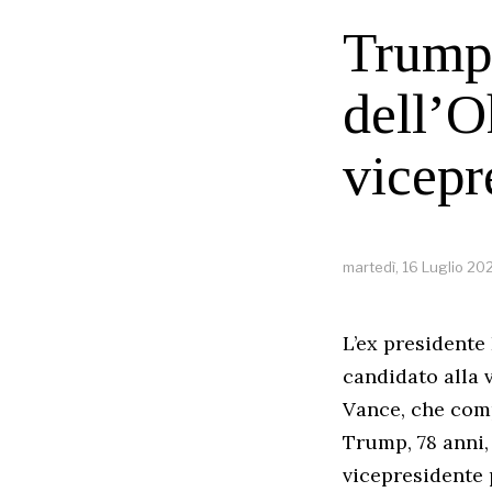
Trump 
dell’
vicepr
martedì, 16 Luglio 20
L’ex presidente
candidato alla 
Vance, che comp
Trump, 78 anni, 
vicepresidente p