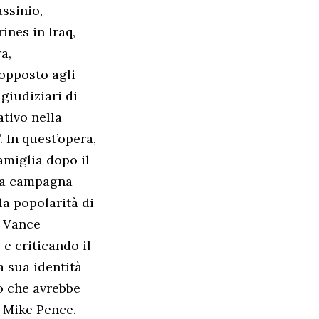
ssinio,
ines in Iraq,
a,
 opposto agli
giudiziari di
tivo nella
. In quest’opera,
amiglia dopo il
 la campagna
la popolarità di
, Vance
e criticando il
a sua identità
o che avrebbe
a Mike Pence.