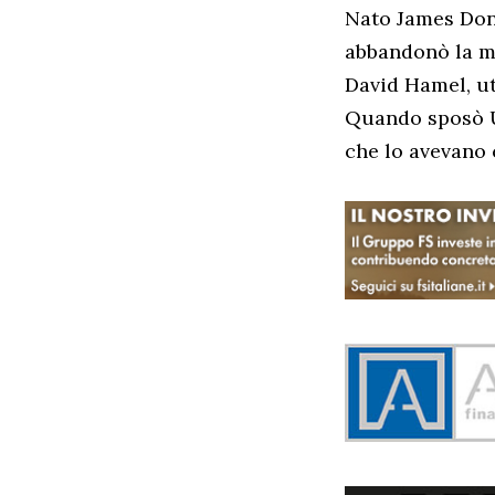
Nato James Don
abbandonò la m
David Hamel, ut
Quando sposò U
che lo avevano 