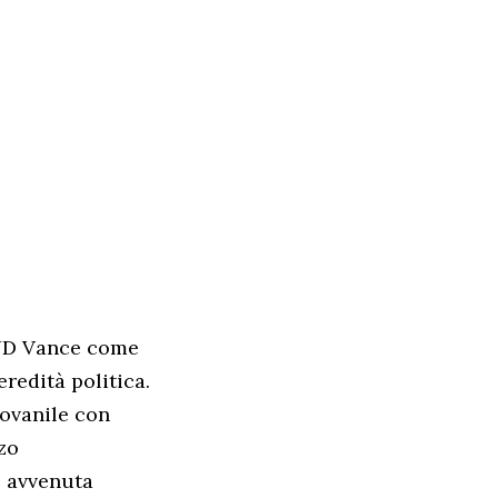
 JD Vance come
redità politica.
iovanile con
rzo
è avvenuta