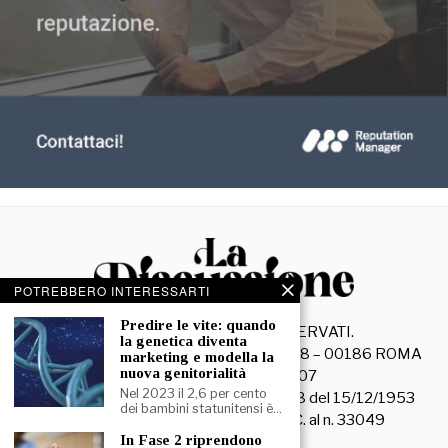
POTREBBERO INTERESSARTI
Predire le vite: quando
©
2026
- TUTTI I DIRITTI RISERVATI.
la genetica diventa
La Discussione S.r.l. – Piazza Capranica, 78 – 00186 ROMA
marketing e modella la
nuova genitorialità
C.F. e P. IVA 15045971007
Nel 2023 il 2,6 per cento
Registrazione Tribunale di Roma n. 3628 del 15/12/1953
dei bambini statunitensi è…
La società editrice è iscritta al R.O.C. al n. 33049
In Fase 2 riprendono