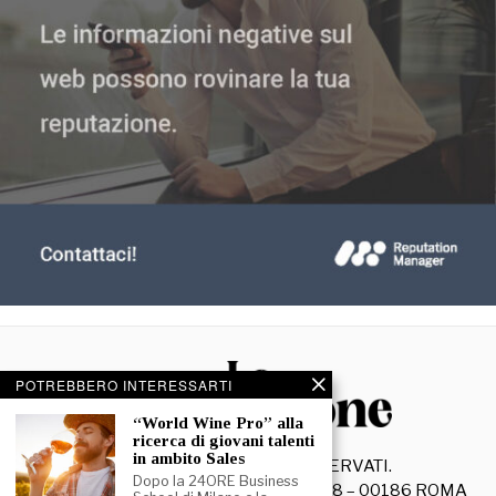
POTREBBERO INTERESSARTI
“World Wine Pro” alla
ricerca di giovani talenti
in ambito Sales
©
2026
- TUTTI I DIRITTI RISERVATI.
Dopo la 24ORE Business
La Discussione S.r.l. – Piazza Capranica, 78 – 00186 ROMA