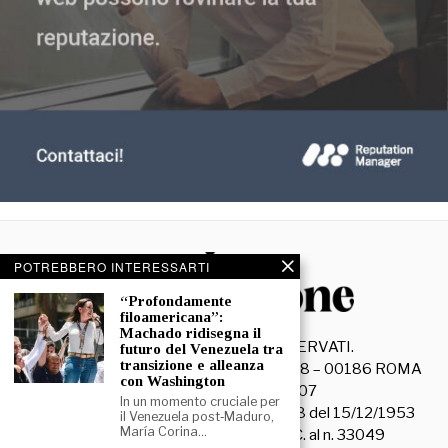
POTREBBERO INTERESSARTI
“Profondamente
filoamericana”:
Machado ridisegna il
©
2026
- TUTTI I DIRITTI RISERVATI.
futuro del Venezuela tra
transizione e alleanza
La Discussione S.r.l. – Piazza Capranica, 78 – 00186 ROMA
con Washington
C.F. e P. IVA 15045971007
In un momento cruciale per
Registrazione Tribunale di Roma n. 3628 del 15/12/1953
il Venezuela post‑Maduro,
María Corina…
La società editrice è iscritta al R.O.C. al n. 33049