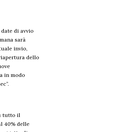
 date di avvio
timana sarà
uale invio,
riapertura dello
uove
ta in modo
ec”.
tutto il
al 40% delle