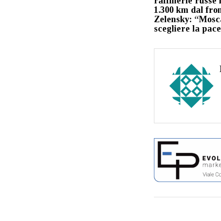
raffinerie russe 
1.300 km dal fron
Zelensky: “Mosc
scegliere la pac