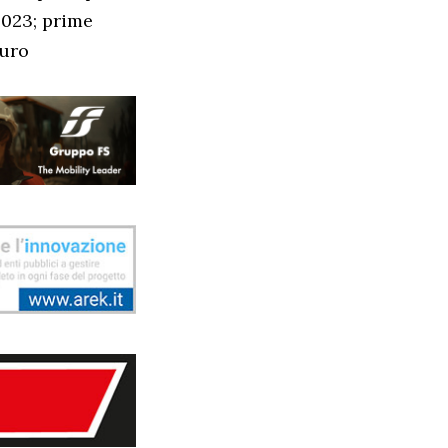
2023; prime
euro