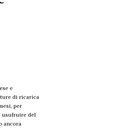
ese e
tture di ricarica
mesi, per
 usufruire del
no ancora