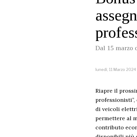
assegn
profes
Dal 15 marzo di
lunedì, 11 Marzo 2024
Riapre il pross
professionisti”,
di veicoli elett
permettere al m
contributo econ
disponibili più 