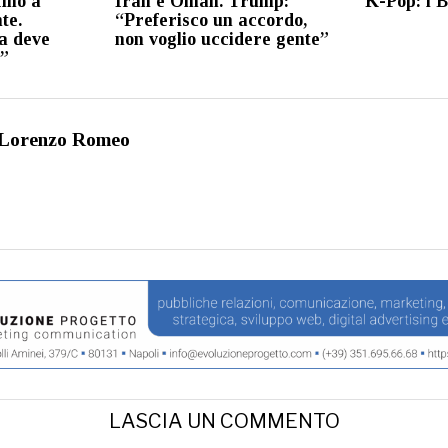
fino a
Iran e Oman. Trump:
K-Pop: i 
te.
“Preferisco un accordo,
a deve
non voglio uccidere gente”
e”
Lorenzo Romeo
LASCIA UN COMMENTO