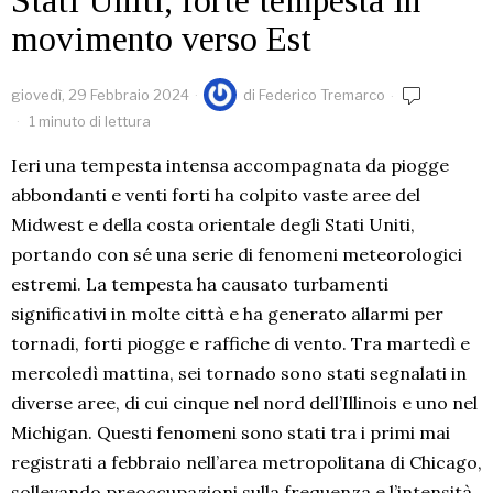
Stati Uniti, forte tempesta in
movimento verso Est
giovedì, 29 Febbraio 2024
di
Federico Tremarco
1 minuto di lettura
Ieri una tempesta intensa accompagnata da piogge
abbondanti e venti forti ha colpito vaste aree del
Midwest e della costa orientale degli Stati Uniti,
portando con sé una serie di fenomeni meteorologici
estremi. La tempesta ha causato turbamenti
significativi in molte città e ha generato allarmi per
tornadi, forti piogge e raffiche di vento. Tra martedì e
mercoledì mattina, sei tornado sono stati segnalati in
diverse aree, di cui cinque nel nord dell’Illinois e uno nel
Michigan. Questi fenomeni sono stati tra i primi mai
registrati a febbraio nell’area metropolitana di Chicago,
sollevando preoccupazioni sulla frequenza e l’intensità