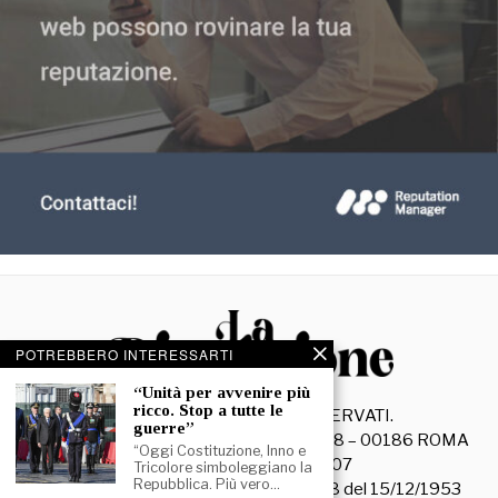
POTREBBERO INTERESSARTI
“Unità per avvenire più
ricco. Stop a tutte le
©
2026
- TUTTI I DIRITTI RISERVATI.
guerre”
La Discussione S.r.l. – Piazza Capranica, 78 – 00186 ROMA
“Oggi Costituzione, Inno e
C.F. e P. IVA 15045971007
Tricolore simboleggiano la
Repubblica. Più vero…
Registrazione Tribunale di Roma n. 3628 del 15/12/1953