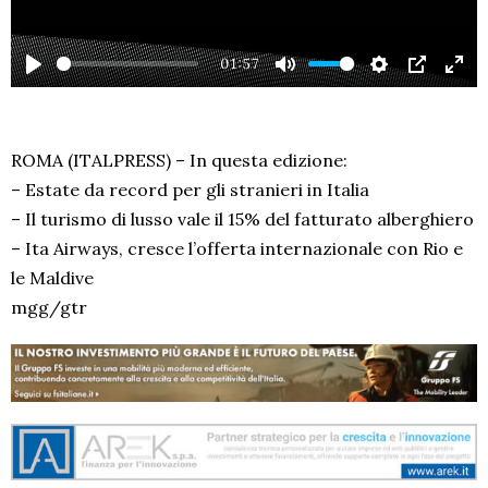
01:57
PLAY
MUTE
SETTINGS
PIP
EN
FU
ROMA (ITALPRESS) – In questa edizione:
– Estate da record per gli stranieri in Italia
– Il turismo di lusso vale il 15% del fatturato alberghiero
– Ita Airways, cresce l’offerta internazionale con Rio e
le Maldive
mgg/gtr