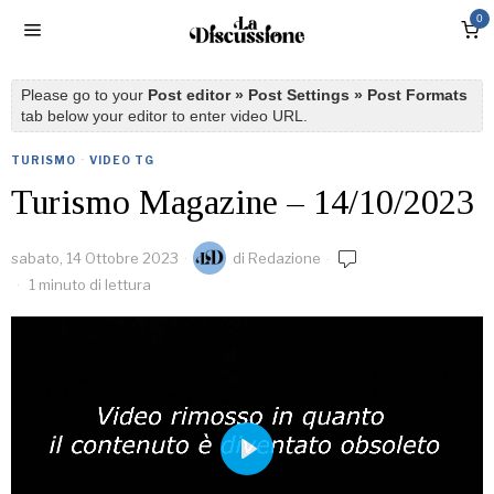
0
Please go to your
Post editor » Post Settings » Post Formats
tab below your editor to enter video URL.
TURISMO
·
VIDEO TG
Turismo Magazine – 14/10/2023
sabato, 14 Ottobre 2023
di
Redazione
1 minuto di lettura
PLAY