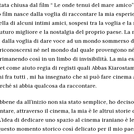
tata chiusa dal film “ Le onde tenui del mare amico”
o film nasce dalla voglia di raccontare la mia esperi
la di alcuni intimi amici, sospesi tra la voglia e la 
 futuro migliore e la nostalgia del proprio paese. La
a dalla voglia di dare voce ad un mondo sommerso 
riconoscersi né nel mondo dal quale provengono né 
 rimanendo così in un limbo di invisibilità. La mia e
et come aiuto regia di registi quali Abbas Kiarost
i fra tutti , mi ha insegnato che si può fare cinema
rché si abbia qualcosa da raccontare.
bbene da all’inizio non sia stato semplice, ho deci
tare, attraverso il cinema, la mia è le altrui storie 
’idea di dedicare uno spazio al cinema iraniano è l
questo momento storico così delicato per il mio paes