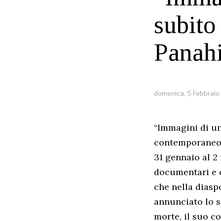
subito
Panah
domenica, 5 Febbraio
“Immagini di un
contemporaneo, 
31 gennaio al 2
documentari e c
che nella diaspo
annunciato lo sc
morte, il suo c