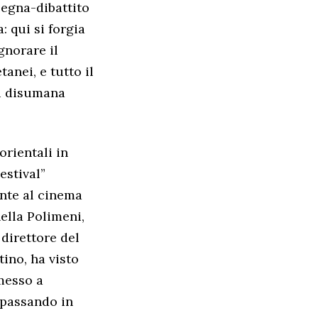
segna-dibattito
: qui si forgia
gnorare il
anei, e tutto il
di disumana
orientali in
estival”
ente al cinema
nella Polimeni,
 direttore del
tino, ha visto
messo a
 passando in