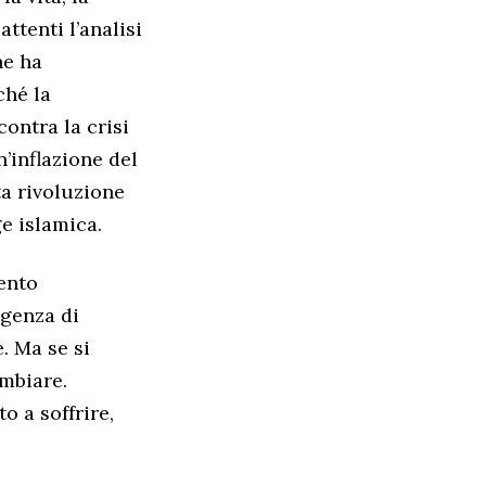
attenti l’analisi
he ha
ché la
ontra la crisi
’inflazione del
ta rivoluzione
ge islamica.
ento
igenza di
. Ma se si
ambiare.
 a soffrire,