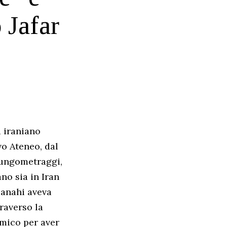
o Jafar
a iraniano
o Ateneo, dal
 lungometraggi,
no sia in Iran
 Panahi aveva
traverso la
emico per aver