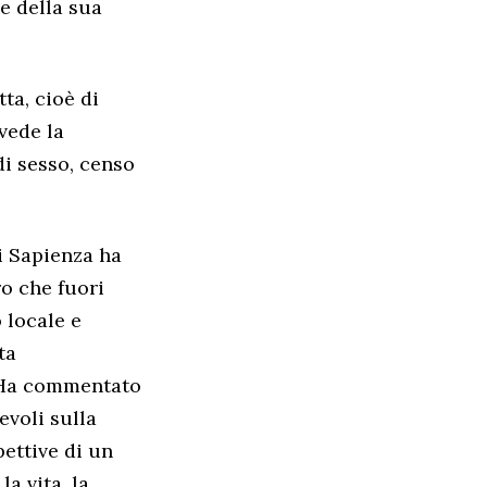
ve della sua
ta, cioè di
vede la
di sesso, censo
i Sapienza ha
o che fuori
o locale e
ta
” Ha commentato
evoli sulla
pettive di un
a vita, la