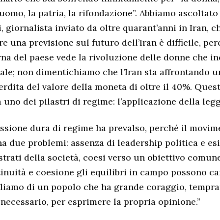
l’uomo, la patria, la rifondazione”. Abbiamo ascoltato 
, giornalista inviato da oltre quarant’anni in Iran, c
re una previsione sul futuro dell’Iran è difficile, per
rna del paese vede la rivoluzione delle donne che inc
le; non dimentichiamo che l’Iran sta affrontando un
rdita del valore della moneta di oltre il 40%. Ques
 uno dei pilastri di regime: l’applicazione della leg
essione dura di regime ha prevalso, perché il movim
ha due problemi: assenza di leadership politica e es
strati della società, coesi verso un obiettivo comune
inuità e coesione gli equilibri in campo possono c
iamo di un popolo che ha grande coraggio, temprato
necessario, per esprimere la propria opinione.”