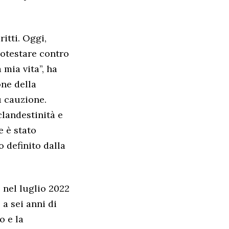
ritti. Oggi,
rotestare contro
mia vita”, ha
one della
u cauzione.
clandestinità e
e è stato
o definito dalla
 nel luglio 2022
a sei anni di
o e la