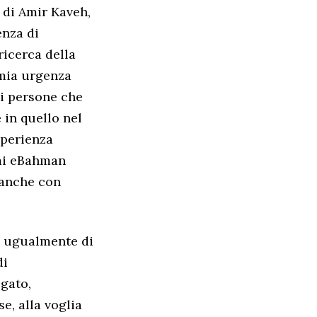
 di Amir Kaveh,
enza di
ricerca della
 mia urgenza
di persone che
in quello nel
sperienza
ami eBahman
 anche con
so ugualmente di
di
egato,
e, alla voglia