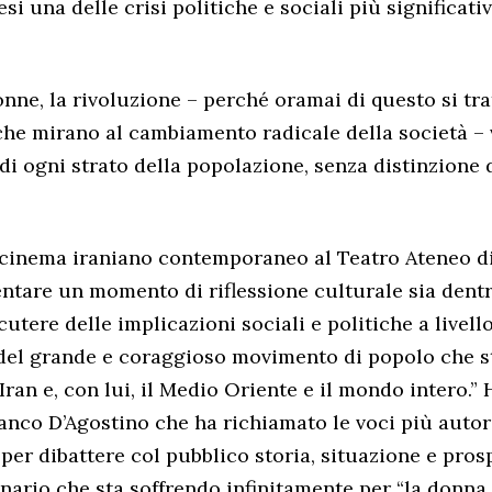
si una delle crisi politiche e sociali più significati
onne, la rivoluzione – perché oramai di questo si trat
che mirano al cambiamento radicale della società – 
di ogni strato della popolazione, senza distinzione 
 cinema iraniano contemporaneo al Teatro Ateneo d
ntare un momento di riflessione culturale sia dentr
cutere delle implicazioni sociali e politiche a livell
 del grande e coraggioso movimento di popolo che s
Iran e, con lui, il Medio Oriente e il mondo intero.
ranco D’Agostino che ha richiamato le voci più autor
 per dibattere col pubblico storia, situazione e pros
ario che sta soffrendo infinitamente per “la donna, l