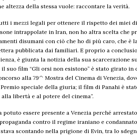
e altezza della stessa vuole: raccontare la verità.
utti i mezzi legali per ottenere il rispetto dei miei di
one intrappolate in Iran, non ho altra scelta che p
menti disumani con ciò che ho di più caro, che è la 
ettera pubblicata dai familiari. E proprio a conclusi
ienza, è giunta la notizia della sua scarcerazione s
l suo film “Gli orsi non esistono” è stato girato in 
oncorso alla 79^ Mostra del Cinema di Venezia, dov
Premio speciale della giuria; il film di Panahi è stat
 alla libertà e al potere del cinema”.
ha potuto essere presente a Venezia perché arrestato
 propaganda contro il regime iraniano e condannato 
 stava scontando nella prigione di Evin, tra lo sdegn