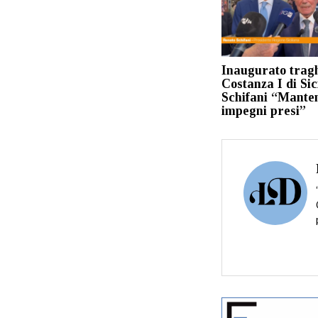
Inaugurato trag
Costanza I di Sici
Schifani “Mante
impegni presi”