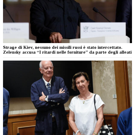
Strage di Kiev, nessuno dei missili russi è stato intercettato.
Zelensky accusa “I ritardi nelle forniture” da parte degli alleati