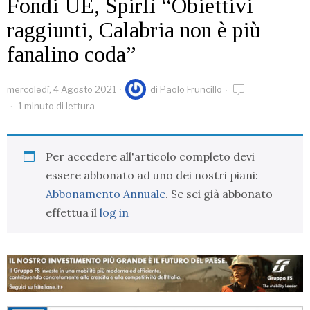
Fondi UE, Spirlì “Obiettivi
raggiunti, Calabria non è più
fanalino coda”
mercoledì, 4 Agosto 2021
di
Paolo Fruncillo
1 minuto di lettura
Per accedere all'articolo completo devi
essere abbonato ad uno dei nostri piani:
Abbonamento Annuale
. Se sei già abbonato
effettua il
log in